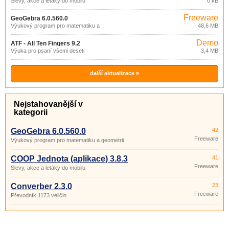
Slevy, akce a letáky do mobilu
0 kB
Freeware
GeoGebra 6.0.560.0
Výukový program pro matematiku a
48,6 MB
geometrii
Demo
ATF - All Ten Fingers 9.2
Výuka pro psaní všemi deseti
3,4 MB
další aktualizace »
Nejstahovanější v
kategorii
GeoGebra 6.0.560.0
42
Freeware
Výukový program pro matematiku a geometrii
COOP Jednota (aplikace) 3.8.3
41
Freeware
Slevy, akce a letáky do mobilu
Converber 2.3.0
23
Freeware
Převodník 1173 veličin.