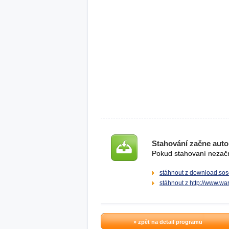
Stahování začne auto
Pokud stahovaní nezačne
stáhnout z download.sos
stáhnout z http://www.war
» zpět na detail programu