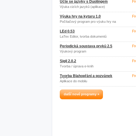
Učte se jazyky s Duolingem
Fr
Výuka cizích jazyků (aplikace)
Výuka hry na kytaru 1.0
Fr
Počítačový program pro výuku hry na
kytaru
LEd 0.53
Fr
LaTex Editor, tvorba dokumentů
Periodická soustava prvků 2.5
Fr
Výukový program
Sigil 2.0.2
Fr
Tvorba / úprava e-knih
Tvorba Blahopřání a pozvánek
Fr
2.0.2
Aplikace do mobilu
další nové programy »