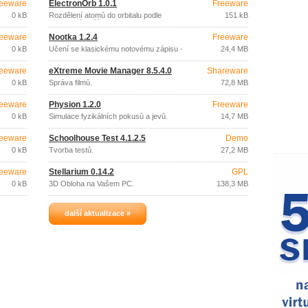
eeware
ElectronOrb 1.0.1
Freeware
0 kB
Rozdělení atomů do orbitalu podle
151 kB
protonového čísla.
eeware
Nootka 1.2.4
Freeware
0 kB
Učení se klasickému notovému zápisu -
24,4 MB
kytara.
eeware
eXtreme Movie Manager 8.5.4.0
Shareware
0 kB
Správa filmů.
72,8 MB
eeware
Physion 1.2.0
Freeware
0 kB
Simulace fyzikálních pokusů a jevů.
14,7 MB
eeware
Schoolhouse Test 4.1.2.5
Demo
0 kB
Tvorba testů.
27,2 MB
eeware
Stellarium 0.14.2
GPL
0 kB
3D Obloha na Vašem PC.
138,3 MB
další aktualizace »