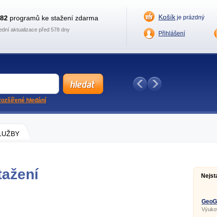
Košík
882
programů ke stažení zdarma
je prázdný
ední aktualizace před 578 dny
Přihlášení
ozšířené hledání
SLUŽBY
tažení
Nejst
GeoGe
Výuko
geomet