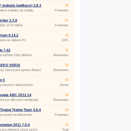
Jednota (aplikace) 3.8.3
34
 akce a letáky do mobilu
Freeware
rber 2.3.0
21
ník 1173 veličin.
Freeware
arium 0.14.2
11
loha na Vašem PC.
GPL
ie 7.42
11
te každou část Vašeho
Shareware
vého, sportovního a silového
amu.
EKO 3SR16
10
cký nástroj pro správu financí
Shareware
nosti.
n 5
10
 vlastních elektrických
Demo
ů.
yopia ABC 2012.14
10
a pro děti trpící Amblyopií.
Shareware
Typing Typing Tutor 4.6.4
10
se psaní na klávesnici.
Freeware
tation 2011 7.0.4
10
j pro efektivní učení cizích
Trial