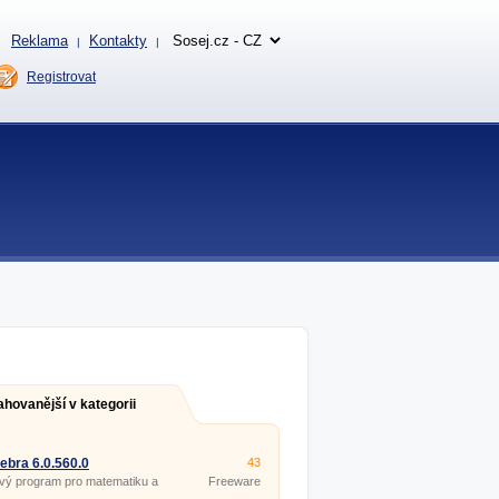
Reklama
Kontakty
|
|
Registrovat
ahovanější v kategorii
bra 6.0.560.0
43
vý program pro matematiku a
Freeware
rii