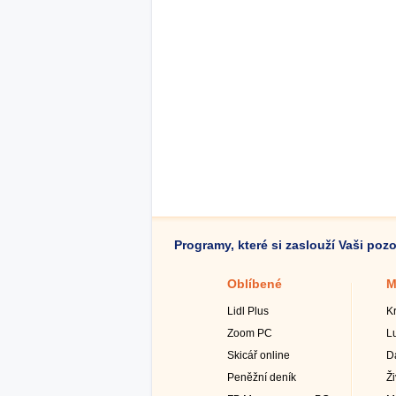
Programy, které si zaslouží Vaši poz
Oblíbené
M
Lidl Plus
K
Zoom PC
L
Skicář online
D
Peněžní deník
Ž