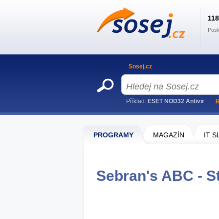
11
Posl
Sosej.cz
Příklad:
ESET NOD32 Antivir
R
PROGRAMY
MAGAZÍN
IT 
Sebran's ABC - S