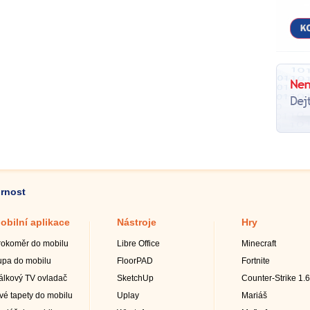
ornost
obilní aplikace
Nástroje
Hry
rokoměr do mobilu
Libre Office
Minecraft
upa do mobilu
FloorPAD
Fortnite
álkový TV ovladač
SketchUp
Counter-Strike 1.6
ivé tapety do mobilu
Uplay
Mariáš