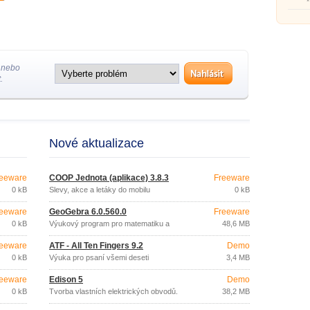
jazyků
 nebo
.
Nové aktualizace
eeware
COOP Jednota (aplikace) 3.8.3
Freeware
0 kB
Slevy, akce a letáky do mobilu
0 kB
eeware
GeoGebra 6.0.560.0
Freeware
0 kB
Výukový program pro matematiku a
48,6 MB
geometrii
eeware
ATF - All Ten Fingers 9.2
Demo
0 kB
Výuka pro psaní všemi deseti
3,4 MB
eeware
Edison 5
Demo
0 kB
Tvorba vlastních elektrických obvodů.
38,2 MB