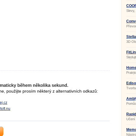
COOP 
Slevy,
Conve
Převod
Stell
3D Ob
FitLin
Sleduj
výživo
progr
Home
Prakti
domác
Ediso
maticky během několika sekund.
Tvorba
, použijte prosím některý z alternativních odkazů:
obvod
Ambl
ej.cz
Pomůck
toft.nu
Rapid
Učení 
Memos
Nástro