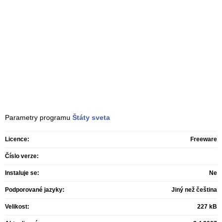
Parametry programu
Štáty sveta
Licence:
Freeware
Číslo verze:
Instaluje se:
Ne
Podporované jazyky:
Jiný než čeština
Velikost:
227 kB