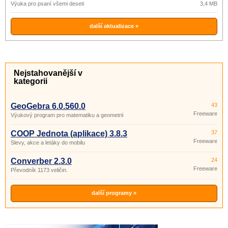
Výuka pro psaní všemi deseti
3,4 MB
další aktualizace »
Nejstahovanější v
kategorii
GeoGebra 6.0.560.0
43
Freeware
Výukový program pro matematiku a geometrii
COOP Jednota (aplikace) 3.8.3
37
Freeware
Slevy, akce a letáky do mobilu
Converber 2.3.0
24
Freeware
Převodník 1173 veličin.
další programy »