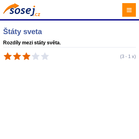
≡
Štáty sveta
Rozdíly mezi státy světa.
(
3
-
1
x)