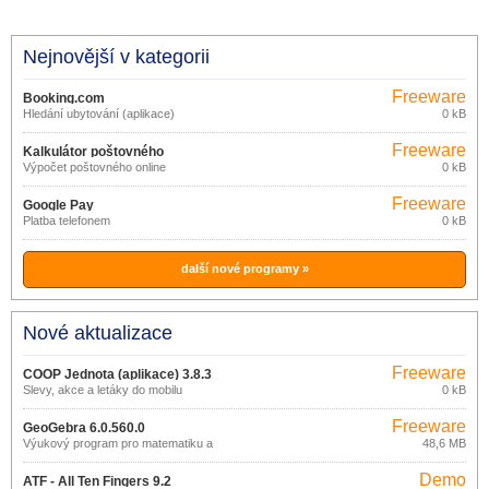
Nejnovější v kategorii
Freeware
Booking.com
Hledání ubytování (aplikace)
0 kB
Freeware
Kalkulátor poštovného
Výpočet poštovného online
0 kB
Freeware
Google Pay
Platba telefonem
0 kB
další nové programy »
Nové aktualizace
Freeware
COOP Jednota (aplikace) 3.8.3
Slevy, akce a letáky do mobilu
0 kB
Freeware
GeoGebra 6.0.560.0
Výukový program pro matematiku a
48,6 MB
geometrii
Demo
ATF - All Ten Fingers 9.2