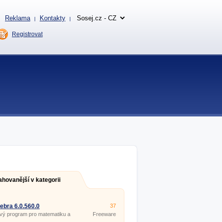
Reklama
Kontakty
|
|
Registrovat
ahovanější v kategorii
bra 6.0.560.0
37
vý program pro matematiku a
Freeware
rii