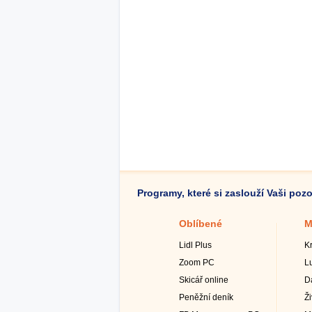
Programy, které si zaslouží Vaši poz
Oblíbené
M
Lidl Plus
K
Zoom PC
L
Skicář online
D
Peněžní deník
Ž