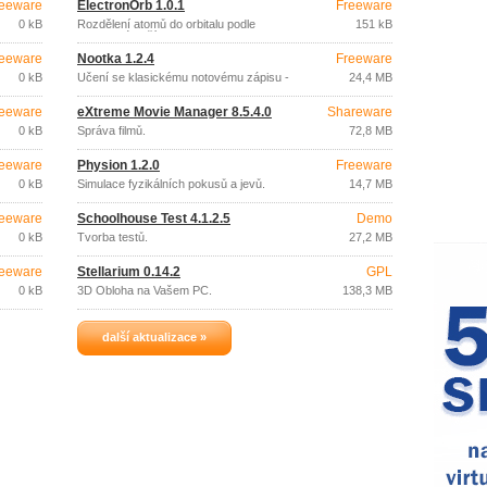
eeware
ElectronOrb 1.0.1
Freeware
0 kB
Rozdělení atomů do orbitalu podle
151 kB
protonového čísla.
eeware
Nootka 1.2.4
Freeware
0 kB
Učení se klasickému notovému zápisu -
24,4 MB
kytara.
eeware
eXtreme Movie Manager 8.5.4.0
Shareware
0 kB
Správa filmů.
72,8 MB
eeware
Physion 1.2.0
Freeware
0 kB
Simulace fyzikálních pokusů a jevů.
14,7 MB
eeware
Schoolhouse Test 4.1.2.5
Demo
0 kB
Tvorba testů.
27,2 MB
eeware
Stellarium 0.14.2
GPL
0 kB
3D Obloha na Vašem PC.
138,3 MB
další aktualizace »