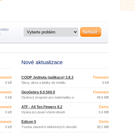
domác
 nebo
.
Nové aktualizace
eeware
COOP Jednota (aplikace) 3.8.3
Freeware
0 kB
Slevy, akce a letáky do mobilu
0 kB
eeware
GeoGebra 6.0.560.0
Freeware
0 kB
Výukový program pro matematiku a
48,6 MB
geometrii
eeware
ATF - All Ten Fingers 9.2
Demo
0 kB
Výuka pro psaní všemi deseti
3,4 MB
eeware
Edison 5
Demo
0 kB
Tvorba vlastních elektrických obvodů.
38,2 MB