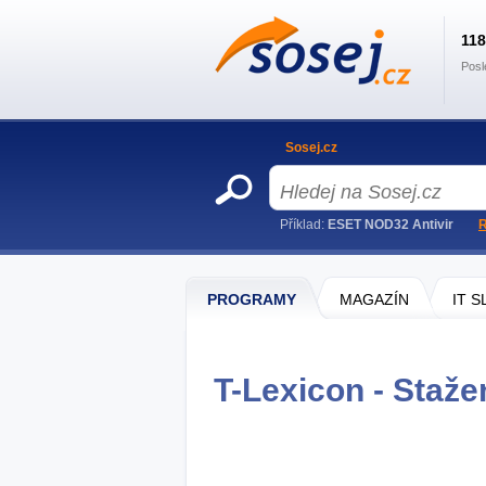
11
Posl
Sosej.cz
Příklad:
ESET NOD32 Antivir
R
PROGRAMY
MAGAZÍN
IT 
T-Lexicon - Staže