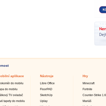
ornost
obilní aplikace
Nástroje
Hry
rokoměr do mobilu
Libre Office
Minecraft
upa do mobilu
FloorPAD
Fortnite
álkový TV ovladač
SketchUp
Counter-Strike 1.6
ivé tapety do mobilu
Uplay
Mariáš