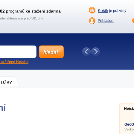
Košík
882
programů ke stažení zdarma
je prázdný
ední aktualizace před 581 dny
Přihlášení
ozšířené hledání
SLUŽBY
ní
Nejst
GeoGe
Výuko
geomet