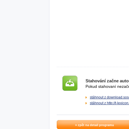
Stahování začne auto
Pokud stahovaní nezačne
stáhnout z download.sos
stáhnout z http://t-lexicon
» zpět na detail programu