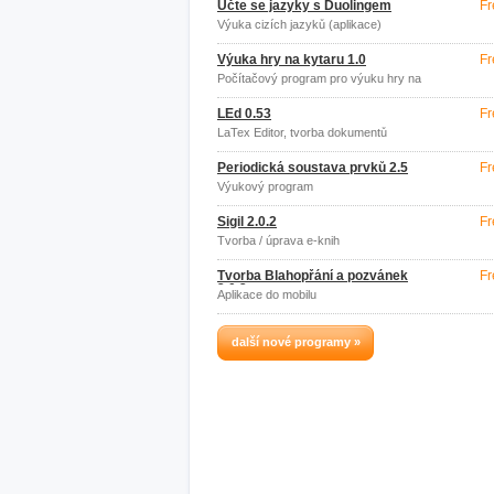
Učte se jazyky s Duolingem
Fr
Výuka cizích jazyků (aplikace)
Výuka hry na kytaru 1.0
Fr
Počítačový program pro výuku hry na
kytaru
LEd 0.53
Fr
LaTex Editor, tvorba dokumentů
Periodická soustava prvků 2.5
Fr
Výukový program
Sigil 2.0.2
Fr
Tvorba / úprava e-knih
Tvorba Blahopřání a pozvánek
Fr
2.0.2
Aplikace do mobilu
další nové programy »