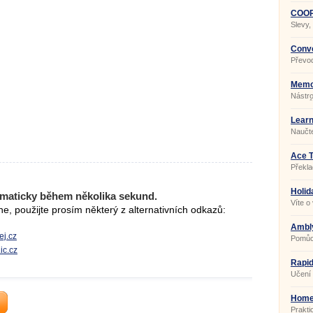
COOP 
Slevy,
Conve
Převod
Memos
Nástro
jazyků
Learn
Naučte
Ace T
Překla
Holid
maticky během několika sekund.
9434
Víte o
, použijte prosím některý z alternativních odkazů:
Ambl
ej.cz
Pomůck
.ic.cz
Rapid
Učení 
Home
Prakti