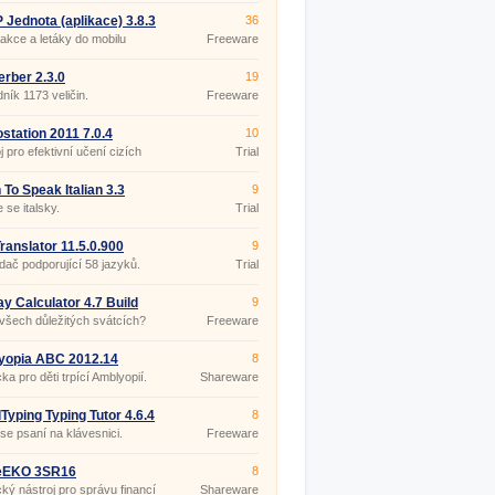
Jednota (aplikace) 3.8.3
36
 akce a letáky do mobilu
Freeware
rber 2.3.0
19
ník 1173 veličin.
Freeware
tation 2011 7.0.4
10
j pro efektivní učení cizích
Trial
.
 To Speak Italian 3.3
9
 se italsky.
Trial
ranslator 11.5.0.900
9
dač podporující 58 jazyků.
Trial
ay Calculator 4.7 Build
9
 všech důležitých svátcích?
Freeware
yopia ABC 2012.14
8
a pro děti trpící Amblyopií.
Shareware
Typing Typing Tutor 4.6.4
8
se psaní na klávesnici.
Freeware
EKO 3SR16
8
cký nástroj pro správu financí
Shareware