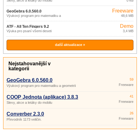
Slevy, akce a letáky do mobilu
0 kB
Freeware
GeoGebra 6.0.560.0
Výukový program pro matematiku a
48,6 MB
geometrii
Demo
ATF - All Ten Fingers 9.2
Výuka pro psaní všemi deseti
3,4 MB
další aktualizace »
Nejstahovanější v
kategorii
GeoGebra 6.0.560.0
59
Freeware
Výukový program pro matematiku a geometrii
COOP Jednota (aplikace) 3.8.3
41
Freeware
Slevy, akce a letáky do mobilu
Converber 2.3.0
26
Freeware
Převodník 1173 veličin.