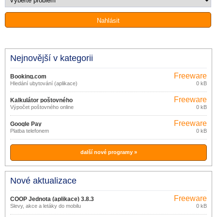
Nejnovější v kategorii
Freeware
Booking.com
Hledání ubytování (aplikace)
0 kB
Freeware
Kalkulátor poštovného
Výpočet poštovného online
0 kB
Freeware
Google Pay
Platba telefonem
0 kB
další nové programy »
Nové aktualizace
Freeware
COOP Jednota (aplikace) 3.8.3
Slevy, akce a letáky do mobilu
0 kB