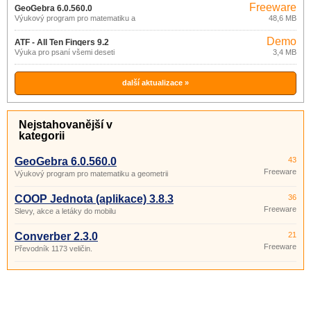
Freeware
GeoGebra 6.0.560.0
Výukový program pro matematiku a
48,6 MB
geometrii
Demo
ATF - All Ten Fingers 9.2
Výuka pro psaní všemi deseti
3,4 MB
další aktualizace »
Nejstahovanější v
kategorii
GeoGebra 6.0.560.0
43
Freeware
Výukový program pro matematiku a geometrii
COOP Jednota (aplikace) 3.8.3
36
Freeware
Slevy, akce a letáky do mobilu
Converber 2.3.0
21
Freeware
Převodník 1173 veličin.