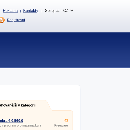
Reklama
Kontakty
|
|
Registrovat
ahovanější v kategorii
bra 6.0.560.0
43
vý program pro matematiku a
Freeware
rii