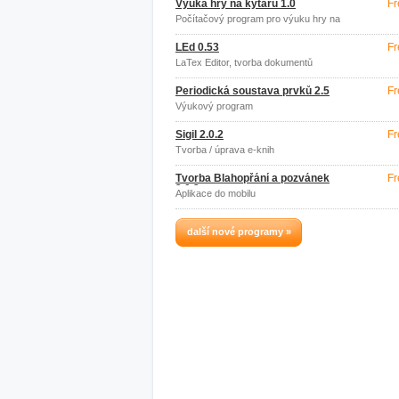
Výuka hry na kytaru 1.0
Fr
Počítačový program pro výuku hry na
kytaru
LEd 0.53
Fr
LaTex Editor, tvorba dokumentů
Periodická soustava prvků 2.5
Fr
Výukový program
Sigil 2.0.2
Fr
Tvorba / úprava e-knih
Tvorba Blahopřání a pozvánek
Fr
2.0.2
Aplikace do mobilu
další nové programy »