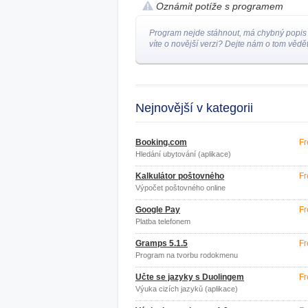
Oznámit potíže s programem
Program nejde stáhnout, má chybný popis
víte o novější verzi? Dejte nám o tom vědět
Nejnovější v kategorii
Booking.com
Fr
Hledání ubytování (aplikace)
Kalkulátor poštovného
Fr
Výpočet poštovného online
Google Pay
Fr
Platba telefonem
Gramps 5.1.5
Fr
Program na tvorbu rodokmenu
Učte se jazyky s Duolingem
Fr
Výuka cizích jazyků (aplikace)