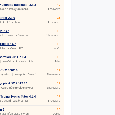
Jednota (aplikace) 3.8.3
40
 akce a letáky do mobilu
Freeware
rber 2.3.0
23
ník 1173 veličin.
Freeware
ie 7.42
12
te každou část Vašeho
Shareware
vého, sportovního a silového
amu.
arium 0.14.2
12
loha na Vašem PC.
GPL
tation 2011 7.0.4
12
j pro efektivní učení cizích
Trial
.
EKO 3SR16
11
cký nástroj pro správu financí
Shareware
nosti.
yopia ABC 2012.14
11
a pro děti trpící Amblyopií.
Shareware
Typing Typing Tutor 4.6.4
11
se psaní na klávesnici.
Freeware
n 5
10
 vlastních elektrických
Demo