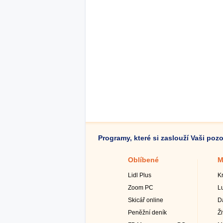
Programy, které si zaslouží Vaši poz
Oblíbené
M
Lidl Plus
K
Zoom PC
L
Skicář online
D
Peněžní deník
Ž