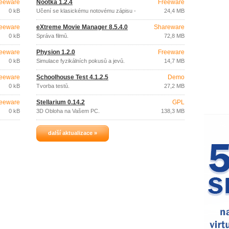
eeware
Nootka 1.2.4
Freeware
0 kB
Učení se klasickému notovému zápisu -
24,4 MB
kytara.
eeware
eXtreme Movie Manager 8.5.4.0
Shareware
0 kB
Správa filmů.
72,8 MB
eeware
Physion 1.2.0
Freeware
0 kB
Simulace fyzikálních pokusů a jevů.
14,7 MB
eeware
Schoolhouse Test 4.1.2.5
Demo
0 kB
Tvorba testů.
27,2 MB
eeware
Stellarium 0.14.2
GPL
0 kB
3D Obloha na Vašem PC.
138,3 MB
další aktualizace »