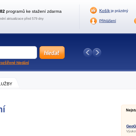
Košík
882
programů ke stažení zdarma
je prázdný
ední aktualizace před 579 dny
Přihlášení
ozšířené hledání
SLUŽBY
ní
Nejst
GeoGe
Výuko
geomet