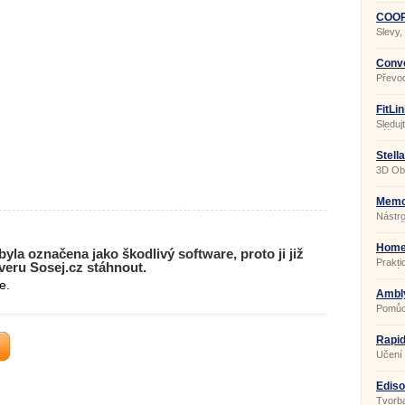
COOP 
Slevy,
Conve
Převod
FitLin
Sleduj
výživo
progr
Stell
3D Ob
Memos
Nástro
jazyků
Home
yla označena jako škodlivý software, proto ji již
Prakti
eru Sosej.cz stáhnout.
domác
e.
Ambl
Pomůck
Rapid
Učení 
Ediso
Tvorba