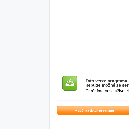
Tato verze programu b
nebude možné ze serv
Chráníme naše uživatel
» zpět na detail programu