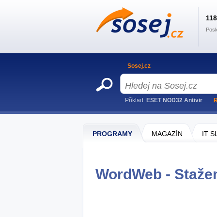
11
Posl
Sosej.cz
Příklad:
ESET NOD32 Antivir
R
PROGRAMY
MAGAZÍN
IT 
WordWeb - Staže