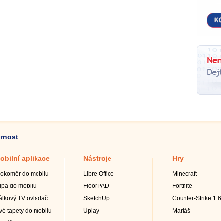
ornost
obilní aplikace
Nástroje
Hry
rokoměr do mobilu
Libre Office
Minecraft
upa do mobilu
FloorPAD
Fortnite
álkový TV ovladač
SketchUp
Counter-Strike 1.6
ivé tapety do mobilu
Uplay
Mariáš