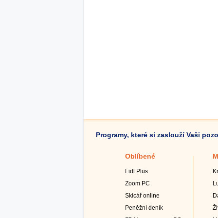
Programy, které si zaslouží Vaši poz
Oblíbené
M
Lidl Plus
K
Zoom PC
L
Skicář online
D
Peněžní deník
Ž