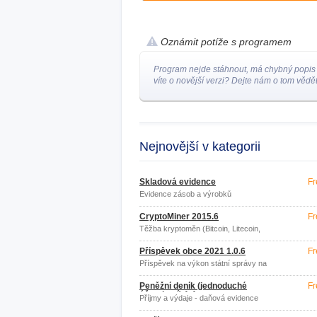
Oznámit potíže s programem
Program nejde stáhnout, má chybný popis
víte o novější verzi? Dejte nám o tom vědět
Nejnovější v kategorii
Skladová evidence
Fr
Evidence zásob a výrobků
CryptoMiner 2015.6
Fr
Těžba kryptoměn (Bitcoin, Litecoin,
Dogecoin)
Příspěvek obce 2021 1.0.6
Fr
Příspěvek na výkon státní správy na
obcích
Peněžní deník (jednoduché
Fr
účetnictví) 1.4
Příjmy a výdaje - daňová evidence