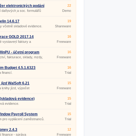
er elektronických podání
22
 daňových a soc. formulářů
Demo
datové schránky
lin 14.6.17
19
y včetně skladové evidence.
Shareware
urace GOLD 2017.14
16
 vystavení faktury a
Freeware
nce pohledávek
inPU - účetní program
16
Start
ctví, fakturace, sklady, mzdy,
Freeware
ky, EET
im Budget 4.5.1.6323
16
 financí.
Trial
 jízd WalSoft 6.21
15
 knihy jízd, výpočet
Freeware
vních náhrad
(skladová evidence)
15
24
vá evidence.
Trial
indow Payroll System
15
14.0.5
m pro vyplácení zaměstnanců.
Trial
ney 2.4.3
12
 finance - správa
Freeware