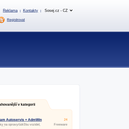
Reklama
Kontakty
|
|
Registrovat
ahovanější v kategorii
ram Autoservis + AdmWin
24
Start
y na opravy/údržbu vozidel,
Freeware
, účtenky EET