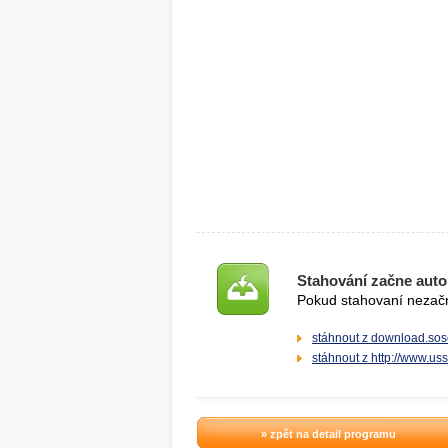
Stahování začne auto
Pokud stahovaní nezačne
stáhnout z download.sos
stáhnout z http://www.uss
» zpět na detail programu