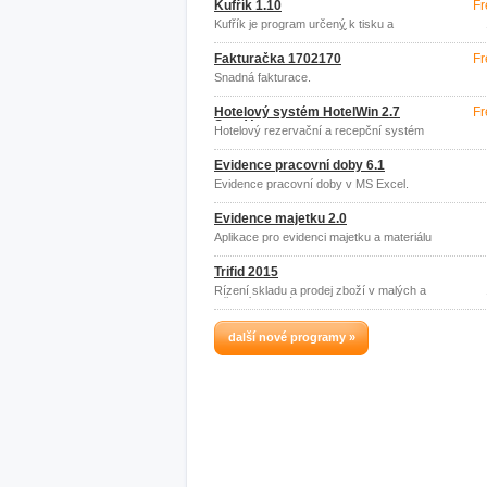
Kufřík 1.10
Fr
Kufřík je program určený k tisku a
evidenci faktur pro OSVČ
Fakturačka 1702170
Fr
Snadná fakturace.
Hotelový systém HotelWin 2.7
Fr
StartVerze
Hotelový rezervační a recepční systém
s EET
Evidence pracovní doby 6.1
Evidence pracovní doby v MS Excel.
Evidence majetku 2.0
Aplikace pro evidenci majetku a materiálu
v MS Excel.
Trifid 2015
Řízení skladu a prodej zboží v malých a
středních firmách.
další nové programy »