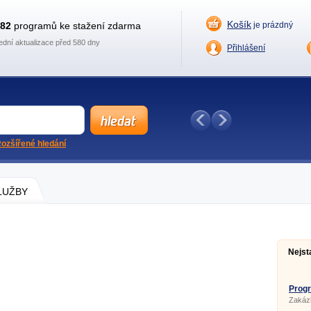
Košík
882
programů ke stažení zdarma
je prázdný
ední aktualizace před 580 dny
Přihlášení
ozšířené hledání
SLUŽBY
Nejst
Prog
2.72 
Zakázk
sklady