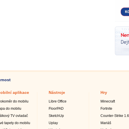
ornost
obilní aplikace
Nástroje
Hry
rokoměr do mobilu
Libre Office
Minecraft
upa do mobilu
FloorPAD
Fortnite
álkový TV ovladač
SketchUp
Counter-Strike 1.6
ivé tapety do mobilu
Uplay
Mariáš