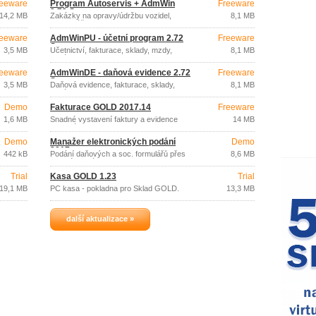
eeware
Program Autoservis + AdmWin
Freeware
2.72 Start
14,2 MB
Zakázky na opravy/údržbu vozidel,
8,1 MB
sklady, účtenky EET
eeware
AdmWinPU - účetní program 2.72
Freeware
Start
3,5 MB
Účetnictví, fakturace, sklady, mzdy,
8,1 MB
zakázky, EET
eeware
AdmWinDE - daňová evidence 2.72
Freeware
Start
3,5 MB
Daňová evidence, fakturace, sklady,
8,1 MB
zakázky, mzdy, EET
Demo
Fakturace GOLD 2017.14
Freeware
1,6 MB
Snadné vystavení faktury a evidence
14 MB
pohledávek
Demo
Manažer elektronických podání
Demo
2017
442 kB
Podání daňových a soc. formulářů přes
8,6 MB
datové schránky
Trial
Kasa GOLD 1.23
Trial
19,1 MB
PC kasa - pokladna pro Sklad GOLD.
13,3 MB
další aktualizace »