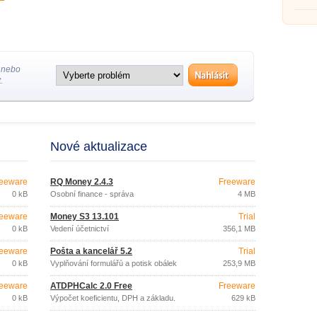
 nebo
.
Nové aktualizace
eeware
RQ Money 2.4.3
Freeware
0 kB
Osobní finance - správa
4 MB
eeware
Money S3 13.101
Trial
0 kB
Vedení účetnictví
356,1 MB
eeware
Pošta a kancelář 5.2
Trial
0 kB
Vyplňování formulářů a potisk obálek
253,9 MB
eeware
ATDPHCalc 2.0 Free
Freeware
0 kB
Výpočet koeficientu, DPH a základu.
629 kB