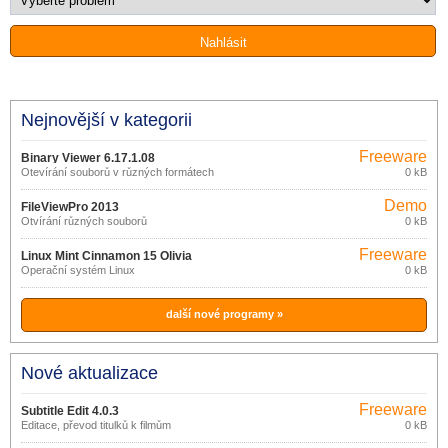
Nejnovější v kategorii
Freeware
Binary Viewer 6.17.1.08
Otevírání souborů v různých formátech
0 kB
Demo
FileViewPro 2013
Otvírání různých souborů
0 kB
Freeware
Linux Mint Cinnamon 15 Olivia
Operační systém Linux
0 kB
další nové programy »
Nové aktualizace
Freeware
Subtitle Edit 4.0.3
Editace, převod titulků k filmům
0 kB