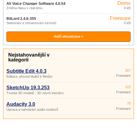
Demo
AV Voice Changer Software 4.0.54
Změna hlasu v real-timu.
0 kB
Freeware
BitLord 2.4.6-355
Stahování a streamování torrentů
0 kB
další aktualizace »
Nejstahovanější v
kategorii
Subtitle Edit 4.0.3
167
Freeware
Editace, převod titulků k filmům
SketchUp 19.3.253
122
Freeware
Tvorba 3D modelů - 3D návrh interiéru
Audacity 3.0
75
Freeware
Úprava a nahrávání audio souborů