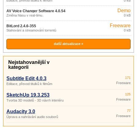
Editace, převod titulků k filmům
0 kB
Demo
AV Voice Changer Software 4.0.54
Změna hlasu v real-timu.
0 kB
Freeware
BitLord 2.4.6-355
Stahování a streamování torrentů
0 kB
další aktualizace »
Nejstahovanější v
kategorii
Subtitle Edit 4.0.3
171
Freeware
Editace, převod titulků k filmům
SketchUp 19.3.253
125
Freeware
Tvorba 3D modelů - 3D návrh interiéru
Audacity 3.0
77
Freeware
Úprava a nahrávání audio souborů