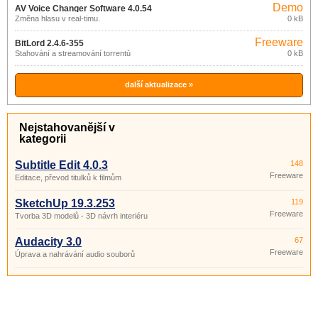
Demo
AV Voice Changer Software 4.0.54
Změna hlasu v real-timu.
0 kB
Freeware
BitLord 2.4.6-355
Stahování a streamování torrentů
0 kB
další aktualizace »
Nejstahovanější v
kategorii
Subtitle Edit 4.0.3
148
Freeware
Editace, převod titulků k filmům
SketchUp 19.3.253
119
Freeware
Tvorba 3D modelů - 3D návrh interiéru
Audacity 3.0
67
Freeware
Úprava a nahrávání audio souborů