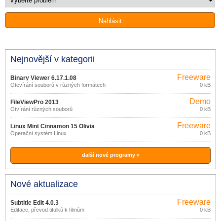
Nejnovější v kategorii
Freeware
Binary Viewer 6.17.1.08
Otevírání souborů v různých formátech
0 kB
Demo
FileViewPro 2013
Otvírání různých souborů
0 kB
Freeware
Linux Mint Cinnamon 15 Olivia
Operační systém Linux
0 kB
další nové programy »
Nové aktualizace
Freeware
Subtitle Edit 4.0.3
Editace, převod titulků k filmům
0 kB