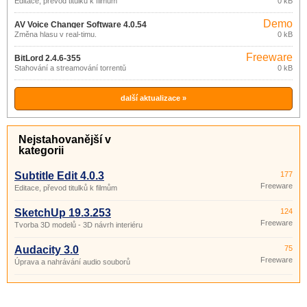
Editace, převod titulků k filmům
0 kB
Demo
AV Voice Changer Software 4.0.54
Změna hlasu v real-timu.
0 kB
Freeware
BitLord 2.4.6-355
Stahování a streamování torrentů
0 kB
další aktualizace »
Nejstahovanější v
kategorii
Subtitle Edit 4.0.3
177
Freeware
Editace, převod titulků k filmům
SketchUp 19.3.253
124
Freeware
Tvorba 3D modelů - 3D návrh interiéru
Audacity 3.0
75
Freeware
Úprava a nahrávání audio souborů