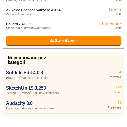
Editace, převod titulků k filmům
0 kB
Demo
AV Voice Changer Software 4.0.54
Změna hlasu v real-timu.
0 kB
Freeware
BitLord 2.4.6-355
Stahování a streamování torrentů
0 kB
další aktualizace »
Nejstahovanější v
kategorii
Subtitle Edit 4.0.3
154
Freeware
Editace, převod titulků k filmům
SketchUp 19.3.253
122
Freeware
Tvorba 3D modelů - 3D návrh interiéru
Audacity 3.0
73
Freeware
Úprava a nahrávání audio souborů