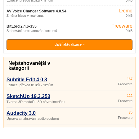
Editace, převod titulků k filmům
0 kB
Demo
AV Voice Changer Software 4.0.54
Změna hlasu v real-timu.
0 kB
Freeware
BitLord 2.4.6-355
Stahování a streamování torrentů
0 kB
další aktualizace »
Nejstahovanější v
kategorii
Subtitle Edit 4.0.3
167
Freeware
Editace, převod titulků k filmům
SketchUp 19.3.253
122
Freeware
Tvorba 3D modelů - 3D návrh interiéru
Audacity 3.0
75
Freeware
Úprava a nahrávání audio souborů