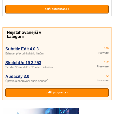
další aktualizace »
Nejstahovanější v
kategorii
Subtitle Edit 4.0.3
149
Freeware
Editace, převod titulků k filmům
SketchUp 19.3.253
122
Freeware
Tvorba 3D modelů - 3D návrh interiéru
Audacity 3.0
72
Freeware
Úprava a nahrávání audio souborů
další programy »