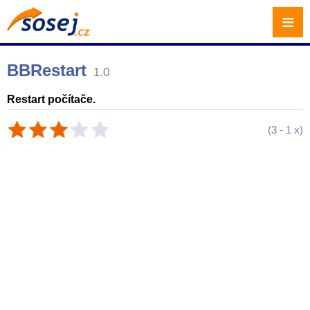
≡
BBRestart
1.0
Restart počítače.
(
3
-
1
x)