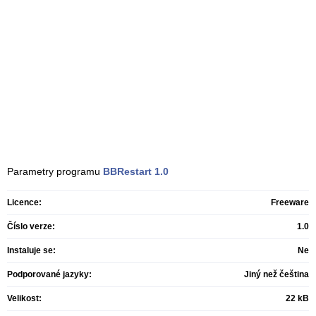
Parametry programu
BBRestart
1.0
Licence:
Freeware
Číslo verze:
1.0
Instaluje se:
Ne
Podporované jazyky:
Jiný než čeština
Velikost:
22 kB