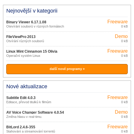
Nejnovější v kategorii
Freeware
Binary Viewer 6.17.1.08
Otevírání souborů v různých formátech
0 kB
Demo
FileViewPro 2013
Otvírání různých souborů
0 kB
Freeware
Linux Mint Cinnamon 15 Olivia
Operační systém Linux
0 kB
další nové programy »
Nové aktualizace
Freeware
Subtitle Edit 4.0.3
Editace, převod titulků k filmům
0 kB
Demo
AV Voice Changer Software 4.0.54
Změna hlasu v real-timu.
0 kB
Freeware
BitLord 2.4.6-355
Stahování a streamování torrentů
0 kB