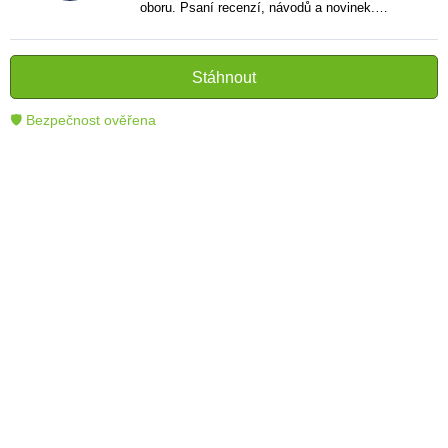
oboru. Psaní recenzí, návodů a novinek.
Tvůrce jasných a informativních textů, které
pomáhají čtenářům lépe porozumět a využít
moderní technologie.
Stáhnout
🛡 Bezpečnost ověřena