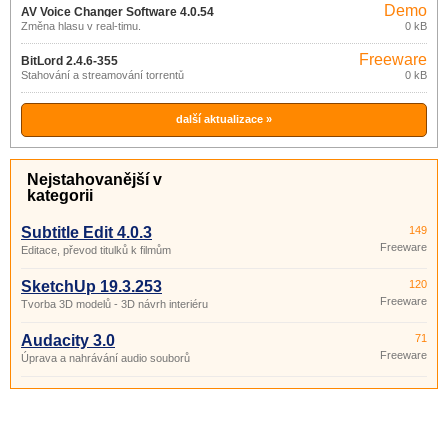
Demo
AV Voice Changer Software 4.0.54
Změna hlasu v real-timu.
0 kB
Freeware
BitLord 2.4.6-355
Stahování a streamování torrentů
0 kB
další aktualizace »
Nejstahovanější v
kategorii
Subtitle Edit 4.0.3
149
Freeware
Editace, převod titulků k filmům
SketchUp 19.3.253
120
Freeware
Tvorba 3D modelů - 3D návrh interiéru
Audacity 3.0
71
Freeware
Úprava a nahrávání audio souborů