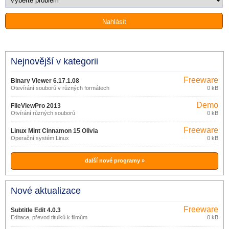
Nejnovější v kategorii
Freeware
Binary Viewer 6.17.1.08
Otevírání souborů v různých formátech
0 kB
Demo
FileViewPro 2013
Otvírání různých souborů
0 kB
Freeware
Linux Mint Cinnamon 15 Olivia
Operační systém Linux
0 kB
další nové programy »
Nové aktualizace
Freeware
Subtitle Edit 4.0.3
Editace, převod titulků k filmům
0 kB