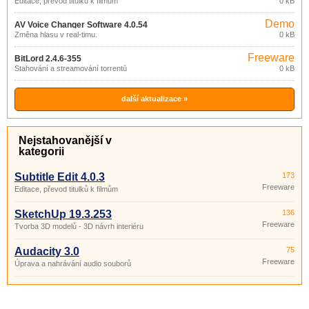
Editace, převod titulků k filmům
0 kB
Demo
AV Voice Changer Software 4.0.54
Změna hlasu v real-timu.
0 kB
Freeware
BitLord 2.4.6-355
Stahování a streamování torrentů
0 kB
další aktualizace »
Nejstahovanější v
kategorii
Subtitle Edit 4.0.3
173
Freeware
Editace, převod titulků k filmům
SketchUp 19.3.253
136
Freeware
Tvorba 3D modelů - 3D návrh interiéru
Audacity 3.0
75
Freeware
Úprava a nahrávání audio souborů