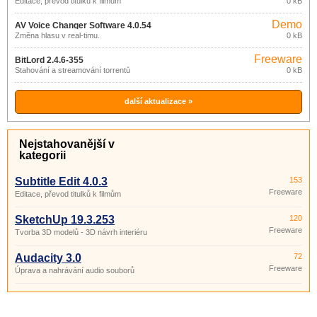
Editace, převod titulků k filmům
0 kB
Demo
AV Voice Changer Software 4.0.54
Změna hlasu v real-timu.
0 kB
Freeware
BitLord 2.4.6-355
Stahování a streamování torrentů
0 kB
další aktualizace »
Nejstahovanější v
kategorii
Subtitle Edit 4.0.3
153
Freeware
Editace, převod titulků k filmům
SketchUp 19.3.253
120
Freeware
Tvorba 3D modelů - 3D návrh interiéru
Audacity 3.0
72
Freeware
Úprava a nahrávání audio souborů