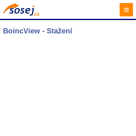
≡
BoincView - Stažení