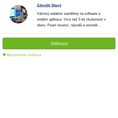
Zdeněk Slaný
Vášnivý redaktor zaměřený na software a
mobilní aplikace. Více než 5 let zkušeností v
oboru. Psaní recenzí, návodů a novinek.
Tvůrce jasných a informativních textů, které
pomáhají čtenářům lépe porozumět a využít
moderní technologie.
Stáhnout
🛡 Bezpečnost ověřena