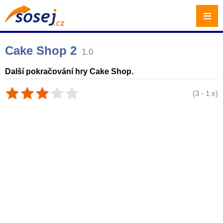
≡
Cake Shop 2
1.0
Další pokračování hry Cake Shop.
(
3
-
1
x)