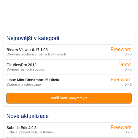
Nejnovější v kategorii
Freeware
Binary Viewer 6.17.1.08
Otevírání souborů v různých formátech
0 kB
Demo
FileViewPro 2013
Otvírání různých souborů
0 kB
Freeware
Linux Mint Cinnamon 15 Olivia
Operační systém Linux
0 kB
další nové programy »
Nové aktualizace
Freeware
Subtitle Edit 4.0.3
Editace, převod titulků k filmům
0 kB