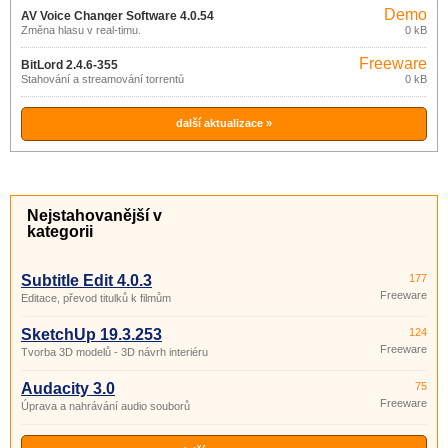
Demo
AV Voice Changer Software 4.0.54
Změna hlasu v real-timu.
0 kB
Freeware
BitLord 2.4.6-355
Stahování a streamování torrentů
0 kB
další aktualizace »
Nejstahovanější v
kategorii
Subtitle Edit 4.0.3
177
Freeware
Editace, převod titulků k filmům
SketchUp 19.3.253
124
Freeware
Tvorba 3D modelů - 3D návrh interiéru
Audacity 3.0
75
Freeware
Úprava a nahrávání audio souborů