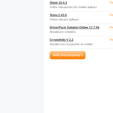
Shein 10.4.3
Fr
Online nakupování pře mobilní aplikaci
Temu 2.43.0
Fr
Online nákupní aplikace
DriverPack Solution Online 17.7.56
Fr
Aktualizace ovladačů
Cryptofolio V 2.2
Fr
Aktuální kurz kryptoměn do mobiliu
další nové programy »