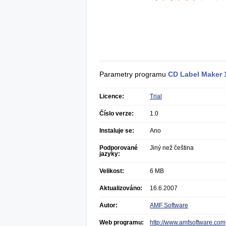
Parametry programu
CD Label Maker
Licence:
Trial
Číslo verze:
1.0
Instaluje se:
Ano
Podporované
Jiný než čeština
jazyky:
Velikost:
6 MB
Aktualizováno:
16.6.2007
Autor:
AMF Software
Web programu:
http://www.amfsoftware.com