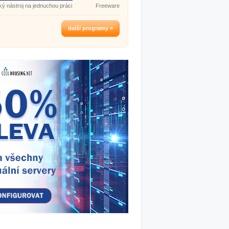
ký nástroj na jednuchou práci
Freeware
Version.
další programy »