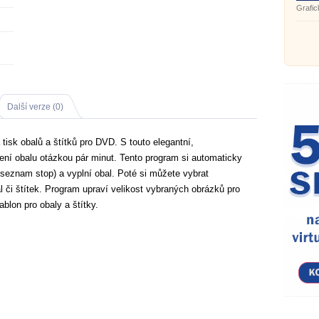
Grafic
se Sub
Další verze (0)
 tisk obalů a štítků pro DVD. S touto elegantní,
oření obalu otázkou pár minut. Tento program si automaticky
 seznam stop) a vyplní obal. Poté si můžete vybrat
l či štítek. Program upraví velikost vybraných obrázků pro
blon pro obaly a štítky.