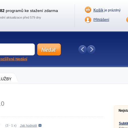
Košík
882
programů ke stažení zdarma
je prázdný
ední aktualizace před 579 dny
Přihlášení
ozšířené hledání
SLUŽBY
.0
Nejst
Subtit
(
3
-
1
x)
Jak hodnotit