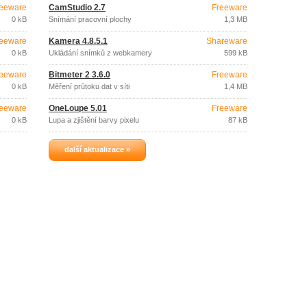
eeware
CamStudio 2.7
Freeware
0 kB
Snímání pracovní plochy
1,3 MB
eeware
Kamera 4.8.5.1
Shareware
0 kB
Ukládání snímků z webkamery
599 kB
eeware
Bitmeter 2 3.6.0
Freeware
0 kB
Měření průtoku dat v síti
1,4 MB
eeware
OneLoupe 5.01
Freeware
0 kB
Lupa a zjištění barvy pixelu
87 kB
další aktualizace »