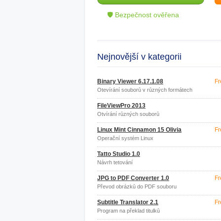
🛡 Bezpečnost ověřena
Nejnovější v kategorii
Binary Viewer 6.17.1.08
Fr
Otevírání souborů v různých formátech
FileViewPro 2013
Otvírání různých souborů
Linux Mint Cinnamon 15 Olivia
Fr
Operační systém Linux
Tatto Studio 1.0
Návrh tetování
JPG to PDF Converter 1.0
Fr
Převod obrázků do PDF souboru
Subtitle Translator 2.1
Fr
Program na překlad titulků