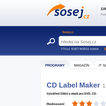
11
Posl
Sosej.cz
Příklad:
ESET NOD32 Antivir
R
PROGRAMY
MAGAZÍN
IT 
CD Label Maker
1
Vytváření štítků a obalů pro DVD, CD.
Hodnocení