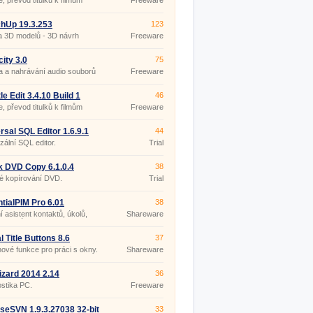
e, převod titulků k filmům
Freeware
hUp 19.3.253
123
a 3D modelů - 3D návrh
Freeware
ru
ity 3.0
75
 a nahrávání audio souborů
Freeware
le Edit 3.4.10 Build 1
46
ble
e, převod titulků k filmům
Freeware
rsal SQL Editor 1.6.9.1
44
zální SQL editor.
Trial
k DVD Copy 6.1.0.4
38
é kopírování DVD.
Trial
tialPIM Pro 6.01
38
 asistent kontaktů, úkolů,
Shareware
a poznámek.
l Title Buttons 8.6
37
nové funkce pro práci s okny.
Shareware
zard 2014 2.14
36
stika PC.
Freeware
iseSVN 1.9.3.27038 32-bit
33