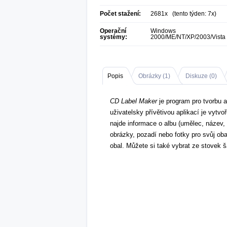
Počet stažení:
2681x (tento týden: 7x)
Operační
Windows
systémy:
2000/ME/NT/XP/2003/Vista
Popis
Obrázky (
1
)
Diskuze (
0
)
CD Label Maker
je program pro tvorbu a
uživatelsky přívětivou aplikací je vytv
najde informace o albu (umělec, název,
obrázky, pozadí nebo fotky pro svůj oba
obal. Můžete si také vybrat ze stovek ša