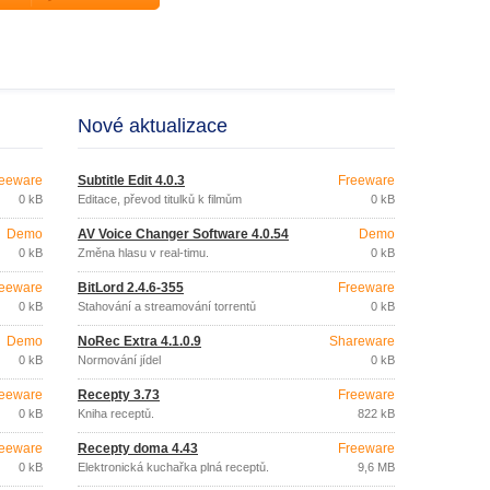
Nové aktualizace
eeware
Subtitle Edit 4.0.3
Freeware
0 kB
Editace, převod titulků k filmům
0 kB
Demo
AV Voice Changer Software 4.0.54
Demo
0 kB
Změna hlasu v real-timu.
0 kB
eeware
BitLord 2.4.6-355
Freeware
0 kB
Stahování a streamování torrentů
0 kB
Demo
NoRec Extra 4.1.0.9
Shareware
0 kB
Normování jídel
0 kB
eeware
Recepty 3.73
Freeware
0 kB
Kniha receptů.
822 kB
eeware
Recepty doma 4.43
Freeware
0 kB
Elektronická kuchařka plná receptů.
9,6 MB