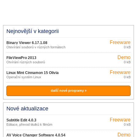
Nejnovější v kategorii
Freeware
Binary Viewer 6.17.1.08
Otevírání souborů v různých formátech
0 kB
Demo
FileViewPro 2013
Otvírání různých souborů
0 kB
Freeware
Linux Mint Cinnamon 15 Olivia
Operační systém Linux
0 kB
další nové programy »
Nové aktualizace
Freeware
Subtitle Edit 4.0.3
Editace, převod titulků k filmům
0 kB
Demo
AV Voice Changer Software 4.0.54