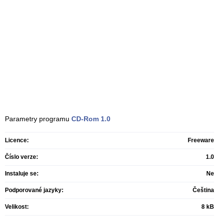
Parametry programu
CD-Rom
1.0
Licence:
Freeware
Číslo verze:
1.0
Instaluje se:
Ne
Podporované jazyky:
Čeština
Velikost:
8 kB