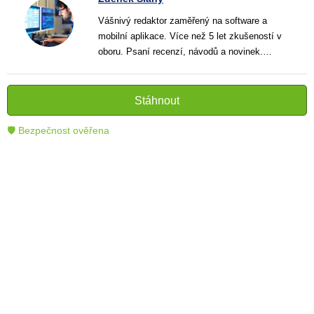
Vášnivý redaktor zaměřený na software a
mobilní aplikace. Více než 5 let zkušeností v
oboru. Psaní recenzí, návodů a novinek.
Tvůrce jasných a informativních textů, které
pomáhají čtenářům lépe porozumět a využít
moderní technologie.
Stáhnout
🛡 Bezpečnost ověřena