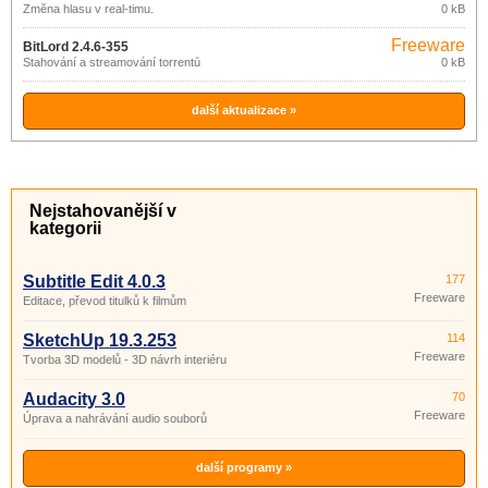
Změna hlasu v real-timu.
0 kB
Freeware
BitLord 2.4.6-355
Stahování a streamování torrentů
0 kB
další aktualizace »
Nejstahovanější v
kategorii
Subtitle Edit 4.0.3
177
Freeware
Editace, převod titulků k filmům
SketchUp 19.3.253
114
Freeware
Tvorba 3D modelů - 3D návrh interiéru
Audacity 3.0
70
Freeware
Úprava a nahrávání audio souborů
další programy »