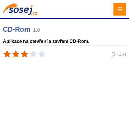
≡
CD-Rom
1.0
Aplikace na otevření a zavření CD-Rom.
(
3
-
1
x)