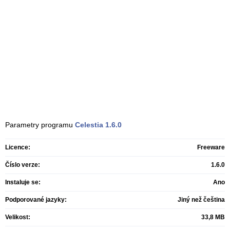
Parametry programu
Celestia
1.6.0
Licence:
Freeware
Číslo verze:
1.6.0
Instaluje se:
Ano
Podporované jazyky:
Jiný než čeština
Velikost:
33,8 MB