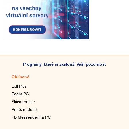
Programy, které si zaslouží Vaši pozornost
Oblíbené
Mobilní aplikace
Lidl Plus
Krokoměr do mobilu
Zoom PC
Lupa do mobilu
Skicář online
Dálkový TV ovladač
Peněžní deník
Živé tapety do mobilu
FB Messenger na PC
Mariáš do mobilu