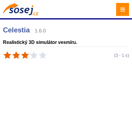
≡
Celestia
1.6.0
Realistický 3D simulátor vesmíru.
(
3
-
1
x)