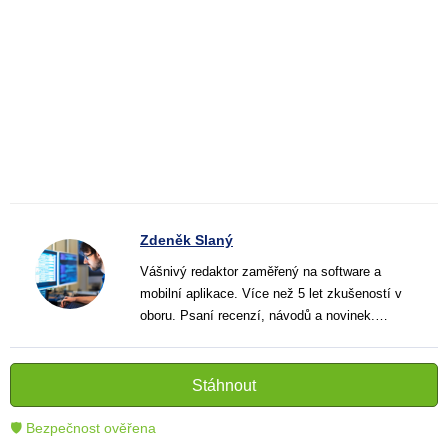
Zdeněk Slaný
Vášnivý redaktor zaměřený na software a
mobilní aplikace. Více než 5 let zkušeností v
oboru. Psaní recenzí, návodů a novinek.
Tvůrce jasných a informativních textů, které
pomáhají čtenářům lépe porozumět a využít
moderní technologie.
Stáhnout
🛡 Bezpečnost ověřena