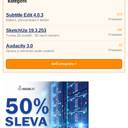
kategorii
Subtitle Edit 4.0.3
173
Freeware
Editace, převod titulků k filmům
SketchUp 19.3.253
136
Freeware
Tvorba 3D modelů - 3D návrh interiéru
Audacity 3.0
76
Freeware
Úprava a nahrávání audio souborů
další programy »