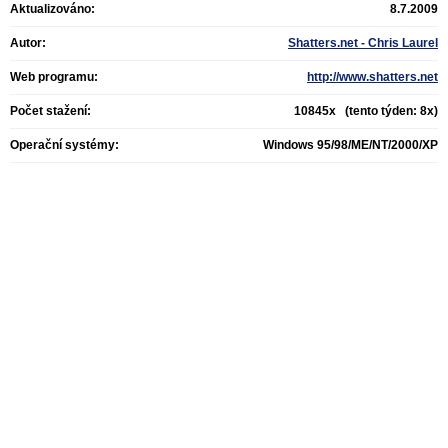
Aktualizováno:
8.7.2009
Autor:
Shatters.net - Chris Laurel
Web programu:
http://www.shatters.net
Počet stažení:
10845x (tento týden: 8x)
Operační systémy:
Windows 95/98/ME/NT/2000/XP