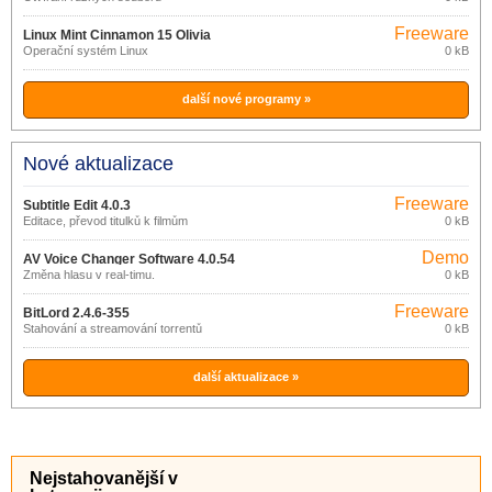
Freeware
Linux Mint Cinnamon 15 Olivia
Operační systém Linux
0 kB
další nové programy »
Nové aktualizace
Freeware
Subtitle Edit 4.0.3
Editace, převod titulků k filmům
0 kB
Demo
AV Voice Changer Software 4.0.54
Změna hlasu v real-timu.
0 kB
Freeware
BitLord 2.4.6-355
Stahování a streamování torrentů
0 kB
další aktualizace »
Nejstahovanější v