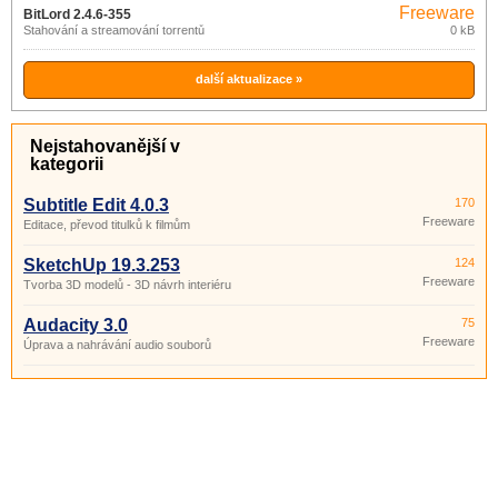
Freeware
BitLord 2.4.6-355
Stahování a streamování torrentů
0 kB
další aktualizace »
Nejstahovanější v
kategorii
Subtitle Edit 4.0.3
170
Freeware
Editace, převod titulků k filmům
SketchUp 19.3.253
124
Freeware
Tvorba 3D modelů - 3D návrh interiéru
Audacity 3.0
75
Freeware
Úprava a nahrávání audio souborů