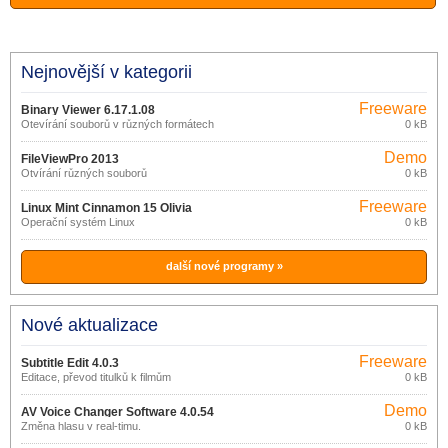
Nejnovější v kategorii
Freeware
Binary Viewer 6.17.1.08
Otevírání souborů v různých formátech
0 kB
Demo
FileViewPro 2013
Otvírání různých souborů
0 kB
Freeware
Linux Mint Cinnamon 15 Olivia
Operační systém Linux
0 kB
další nové programy »
Nové aktualizace
Freeware
Subtitle Edit 4.0.3
Editace, převod titulků k filmům
0 kB
Demo
AV Voice Changer Software 4.0.54
Změna hlasu v real-timu.
0 kB