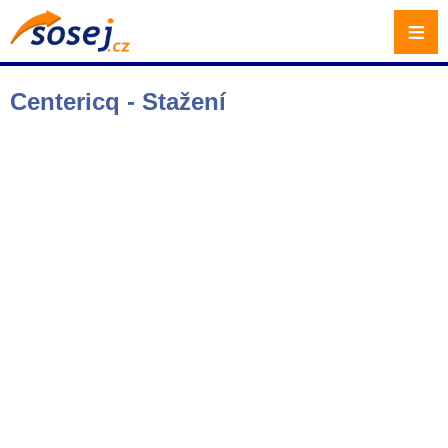
≡
Centericq - Stažení