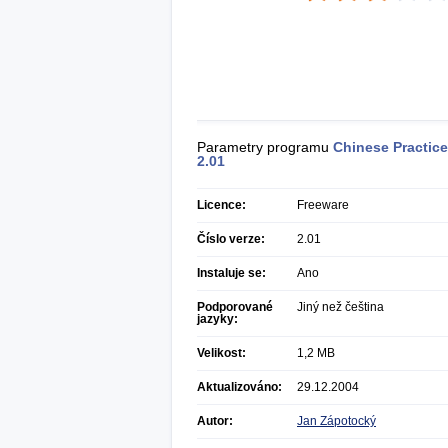
Parametry programu
Chinese Practice
2.01
Licence:
Freeware
Číslo verze:
2.01
Instaluje se:
Ano
Podporované
Jiný než čeština
jazyky:
Velikost:
1,2 MB
Aktualizováno:
29.12.2004
Autor:
Jan Zápotocký