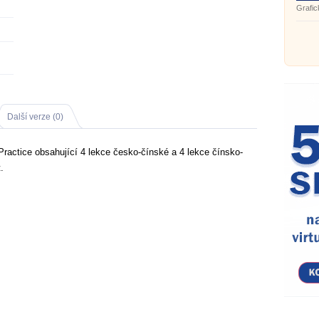
Grafic
disku.
Další verze (0)
ractice obsahující 4 lekce česko-čínské a 4 lekce čínsko-
.