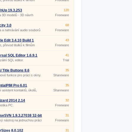
e, převod titulků k filmům
Freeware
hUp 19.3.253
120
a 3D modelů - 3D návrh
Freeware
ru
ity 3.0
68
 a nahrávání audio souborů
Freeware
le Edit 3.4.10 Build 1
43
ble
e, převod titulků k filmům
Freeware
rsal SQL Editor 1.6.9.1
41
zální SQL editor.
Trial
l Title Buttons 8.6
35
nové funkce pro práci s okny.
Shareware
tialPIM Pro 6.01
35
 asistent kontaktů, úkolů,
Shareware
a poznámek.
zard 2014 2.14
32
stika PC.
Freeware
iseSVN 1.9.3.27038 32-bit
31
ký nástroj na jednuchou práci
Freeware
Version.
rSizes 8.0.102
31