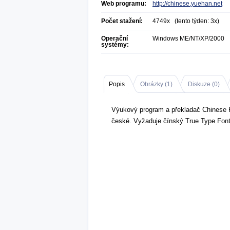
Web programu:
http://chinese.yuehan.net
Počet stažení:
4749x (tento týden: 3x)
Operační
Windows ME/NT/XP/2000
systémy:
Popis
Obrázky (
1
)
Diskuze (
0
)
Výukový program a překladač Chinese P
české. Vyžaduje čínský True Type Font