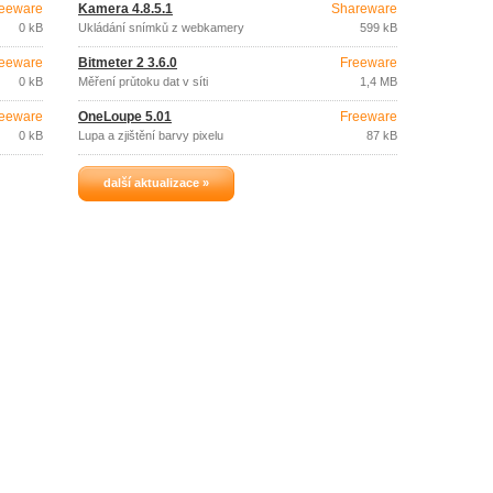
eeware
Kamera 4.8.5.1
Shareware
0 kB
Ukládání snímků z webkamery
599 kB
eeware
Bitmeter 2 3.6.0
Freeware
0 kB
Měření průtoku dat v síti
1,4 MB
eeware
OneLoupe 5.01
Freeware
0 kB
Lupa a zjištění barvy pixelu
87 kB
další aktualizace »