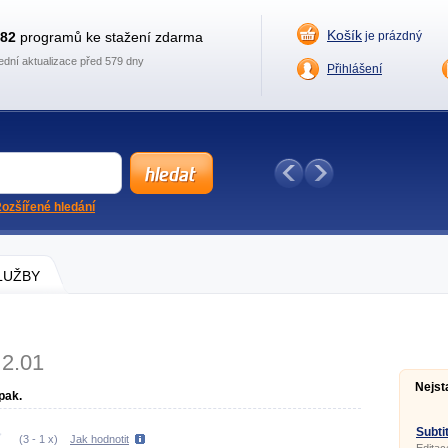
Košík
882
programů ke stažení zdarma
je prázdný
ední aktualizace před 579 dny
Přihlášení
ozšířené hledání
SLUŽBY
2.01
Nejst
pak.
Subtit
(
3
-
1
x)
Jak hodnotit