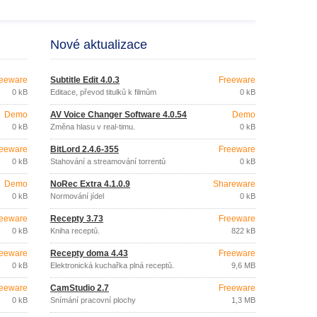
Nové aktualizace
eeware
Subtitle Edit 4.0.3
Freeware
0 kB
Editace, převod titulků k filmům
0 kB
Demo
AV Voice Changer Software 4.0.54
Demo
0 kB
Změna hlasu v real-timu.
0 kB
eeware
BitLord 2.4.6-355
Freeware
0 kB
Stahování a streamování torrentů
0 kB
Demo
NoRec Extra 4.1.0.9
Shareware
0 kB
Normování jídel
0 kB
eeware
Recepty 3.73
Freeware
0 kB
Kniha receptů.
822 kB
eeware
Recepty doma 4.43
Freeware
0 kB
Elektronická kuchařka plná receptů.
9,6 MB
eeware
CamStudio 2.7
Freeware
0 kB
Snímání pracovní plochy
1,3 MB