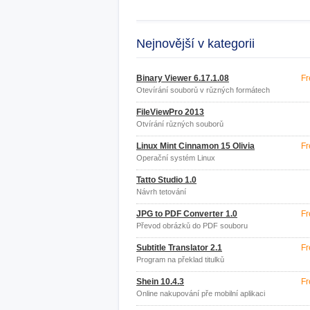
Nejnovější v kategorii
Binary Viewer 6.17.1.08
Fr
Otevírání souborů v různých formátech
FileViewPro 2013
Otvírání různých souborů
Linux Mint Cinnamon 15 Olivia
Fr
Operační systém Linux
Tatto Studio 1.0
Návrh tetování
JPG to PDF Converter 1.0
Fr
Převod obrázků do PDF souboru
Subtitle Translator 2.1
Fr
Program na překlad titulků
Shein 10.4.3
Fr
Online nakupování pře mobilní aplikaci