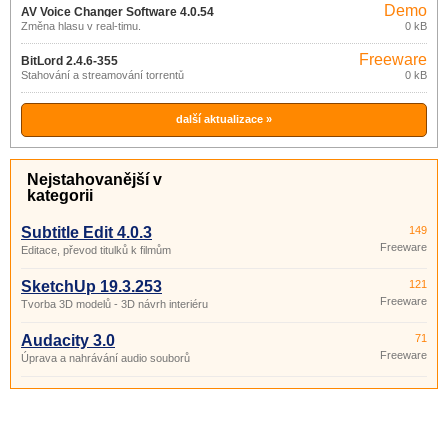
Demo
AV Voice Changer Software 4.0.54
Změna hlasu v real-timu.
0 kB
Freeware
BitLord 2.4.6-355
Stahování a streamování torrentů
0 kB
další aktualizace »
Nejstahovanější v
kategorii
Subtitle Edit 4.0.3
149
Freeware
Editace, převod titulků k filmům
SketchUp 19.3.253
121
Freeware
Tvorba 3D modelů - 3D návrh interiéru
Audacity 3.0
71
Freeware
Úprava a nahrávání audio souborů