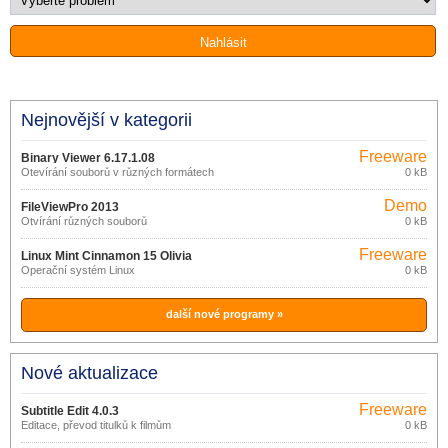
Nejnovější v kategorii
Freeware
Binary Viewer 6.17.1.08
Otevírání souborů v různých formátech
0 kB
Demo
FileViewPro 2013
Otvírání různých souborů
0 kB
Freeware
Linux Mint Cinnamon 15 Olivia
Operační systém Linux
0 kB
další nové programy »
Nové aktualizace
Freeware
Subtitle Edit 4.0.3
Editace, převod titulků k filmům
0 kB