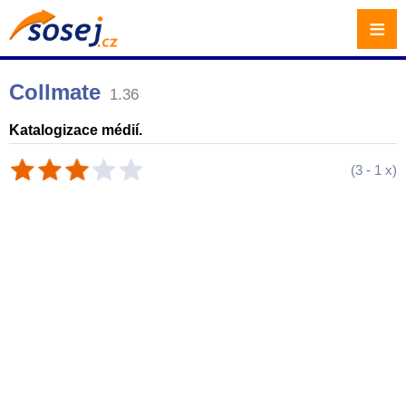
≡
Collmate
1.36
Katalogizace médií.
(
3
-
1
x)