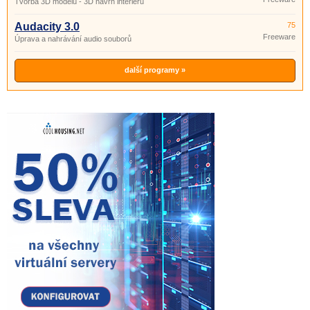
Tvorba 3D modelů - 3D návrh interiéru
Audacity 3.0
75
Freeware
Úprava a nahrávání audio souborů
další programy »