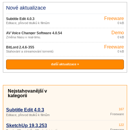
Nové aktualizace
Freeware
Subtitle Edit 4.0.3
Editace, převod titulků k filmům
0 kB
Demo
AV Voice Changer Software 4.0.54
Změna hlasu v real-timu.
0 kB
Freeware
BitLord 2.4.6-355
Stahování a streamování torrentů
0 kB
další aktualizace »
Nejstahovanější v
kategorii
Subtitle Edit 4.0.3
167
Freeware
Editace, převod titulků k filmům
SketchUp 19.3.253
122
Freeware