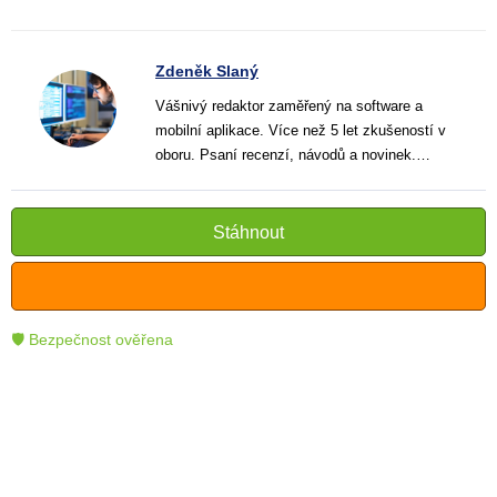
Zdeněk Slaný
Vášnivý redaktor zaměřený na software a
mobilní aplikace. Více než 5 let zkušeností v
oboru. Psaní recenzí, návodů a novinek.
Tvůrce jasných a informativních textů, které
pomáhají čtenářům lépe porozumět a využít
moderní technologie.
Stáhnout
🛡 Bezpečnost ověřena