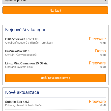
Nejnovější v kategorii
Freeware
Binary Viewer 6.17.1.08
Otevírání souborů v různých formátech
0 kB
Demo
FileViewPro 2013
Otvírání různých souborů
0 kB
Freeware
Linux Mint Cinnamon 15 Olivia
Operační systém Linux
0 kB
další nové programy »
Nové aktualizace
Freeware
Subtitle Edit 4.0.3
Editace, převod titulků k filmům
0 kB