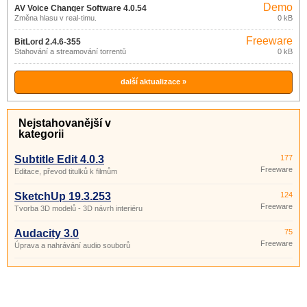
Demo
AV Voice Changer Software 4.0.54
Změna hlasu v real-timu.
0 kB
Freeware
BitLord 2.4.6-355
Stahování a streamování torrentů
0 kB
další aktualizace »
Nejstahovanější v
kategorii
Subtitle Edit 4.0.3
177
Freeware
Editace, převod titulků k filmům
SketchUp 19.3.253
124
Freeware
Tvorba 3D modelů - 3D návrh interiéru
Audacity 3.0
75
Freeware
Úprava a nahrávání audio souborů