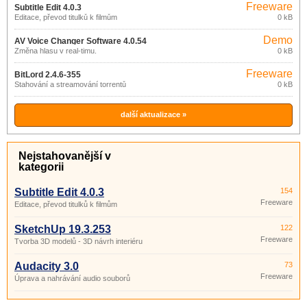
Freeware
Subtitle Edit 4.0.3
Editace, převod titulků k filmům
0 kB
Demo
AV Voice Changer Software 4.0.54
Změna hlasu v real-timu.
0 kB
Freeware
BitLord 2.4.6-355
Stahování a streamování torrentů
0 kB
další aktualizace »
Nejstahovanější v
kategorii
Subtitle Edit 4.0.3
154
Freeware
Editace, převod titulků k filmům
SketchUp 19.3.253
122
Freeware
Tvorba 3D modelů - 3D návrh interiéru
Audacity 3.0
73
Freeware
Úprava a nahrávání audio souborů