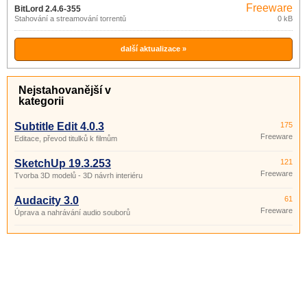
Freeware
BitLord 2.4.6-355
Stahování a streamování torrentů
0 kB
další aktualizace »
Nejstahovanější v
kategorii
Subtitle Edit 4.0.3
175
Freeware
Editace, převod titulků k filmům
SketchUp 19.3.253
121
Freeware
Tvorba 3D modelů - 3D návrh interiéru
Audacity 3.0
61
Freeware
Úprava a nahrávání audio souborů