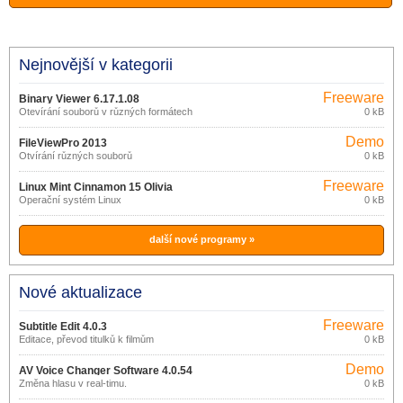
Nejnovější v kategorii
Freeware
Binary Viewer 6.17.1.08
Otevírání souborů v různých formátech
0 kB
Demo
FileViewPro 2013
Otvírání různých souborů
0 kB
Freeware
Linux Mint Cinnamon 15 Olivia
Operační systém Linux
0 kB
další nové programy »
Nové aktualizace
Freeware
Subtitle Edit 4.0.3
Editace, převod titulků k filmům
0 kB
Demo
AV Voice Changer Software 4.0.54
Změna hlasu v real-timu.
0 kB