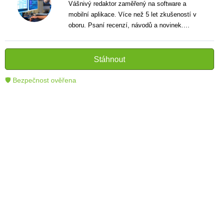
Vášnivý redaktor zaměřený na software a
mobilní aplikace. Více než 5 let zkušeností v
oboru. Psaní recenzí, návodů a novinek.
Tvůrce jasných a informativních textů, které
pomáhají čtenářům lépe porozumět a využít
moderní technologie.
Stáhnout
🛡 Bezpečnost ověřena