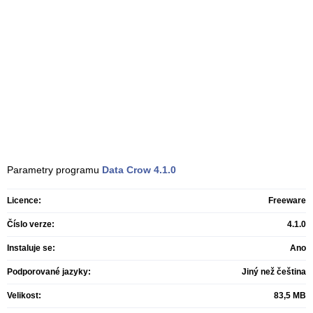
Parametry programu
Data Crow
4.1.0
Licence:
Freeware
Číslo verze:
4.1.0
Instaluje se:
Ano
Podporované jazyky:
Jiný než čeština
Velikost:
83,5 MB