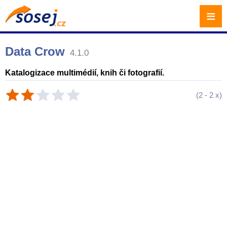
≡
Data Crow
4.1.0
Katalogizace multimédií, knih či fotografií.
(
2
-
2
x)