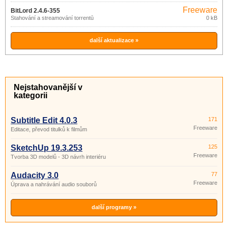
Freeware
BitLord 2.4.6-355
Stahování a streamování torrentů
0 kB
další aktualizace »
Nejstahovanější v
kategorii
Subtitle Edit 4.0.3
171
Freeware
Editace, převod titulků k filmům
SketchUp 19.3.253
125
Freeware
Tvorba 3D modelů - 3D návrh interiéru
Audacity 3.0
77
Freeware
Úprava a nahrávání audio souborů
další programy »