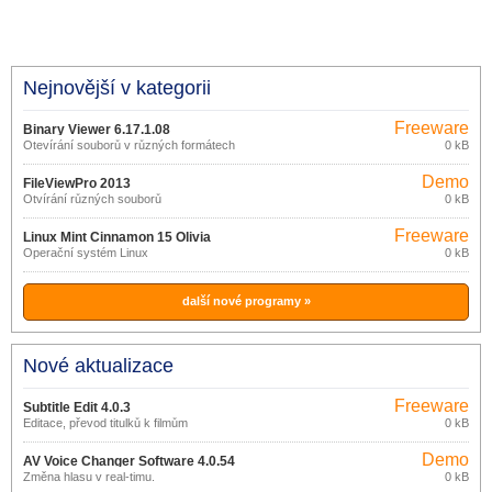
Nejnovější v kategorii
Freeware
Binary Viewer 6.17.1.08
Otevírání souborů v různých formátech
0 kB
Demo
FileViewPro 2013
Otvírání různých souborů
0 kB
Freeware
Linux Mint Cinnamon 15 Olivia
Operační systém Linux
0 kB
další nové programy »
Nové aktualizace
Freeware
Subtitle Edit 4.0.3
Editace, převod titulků k filmům
0 kB
Demo
AV Voice Changer Software 4.0.54
Změna hlasu v real-timu.
0 kB