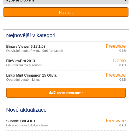
Nejnovější v kategorii
Freeware
Binary Viewer 6.17.1.08
Otevírání souborů v různých formátech
0 kB
Demo
FileViewPro 2013
Otvírání různých souborů
0 kB
Freeware
Linux Mint Cinnamon 15 Olivia
Operační systém Linux
0 kB
další nové programy »
Nové aktualizace
Freeware
Subtitle Edit 4.0.3
Editace, převod titulků k filmům
0 kB