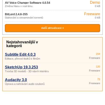
Demo
AV Voice Changer Software 4.0.54
Změna hlasu v real-timu.
0 kB
Freeware
BitLord 2.4.6-355
Stahování a streamování torrentů
0 kB
další aktualizace »
Nejstahovanější v
kategorii
Subtitle Edit 4.0.3
154
Freeware
Editace, převod titulků k filmům
SketchUp 19.3.253
120
Freeware
Tvorba 3D modelů - 3D návrh interiéru
Audacity 3.0
73
Freeware
Úprava a nahrávání audio souborů