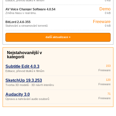
Editace, převod titulků k filmům
0 kB
Demo
AV Voice Changer Software 4.0.54
Změna hlasu v real-timu.
0 kB
Freeware
BitLord 2.4.6-355
Stahování a streamování torrentů
0 kB
další aktualizace »
Nejstahovanější v
kategorii
Subtitle Edit 4.0.3
153
Freeware
Editace, převod titulků k filmům
SketchUp 19.3.253
120
Freeware
Tvorba 3D modelů - 3D návrh interiéru
Audacity 3.0
71
Freeware
Úprava a nahrávání audio souborů