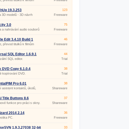
e, převod titulků k filmům
Freeware
hUp 19.3.253
123
a 3D modelů - 3D návrh
Freeware
ru
ity 3.0
75
 a nahrávání audio souborů
Freeware
le Edit 3.4.10 Build 1
46
ble
e, převod titulků k filmům
Freeware
rsal SQL Editor 1.6.9.1
44
zální SQL editor.
Trial
k DVD Copy 6.1.0.4
38
é kopírování DVD.
Trial
tialPIM Pro 6.01
38
 asistent kontaktů, úkolů,
Shareware
a poznámek.
l Title Buttons 8.6
37
nové funkce pro práci s okny.
Shareware
zard 2014 2.14
36
stika PC.
Freeware
iseSVN 1.9.3.27038 32-bit
33