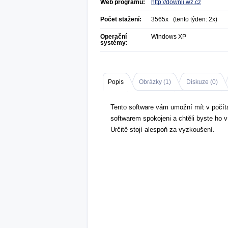
Web programu:
http://downli.wz.cz
Počet stažení:
3565x (tento týden: 2x)
Operační
Windows XP
systémy:
Popis
Obrázky (
1
)
Diskuze (
0
)
Tento software vám umožní mít v počítač
softwarem spokojeni a chtěli byste ho v
Určitě stojí alespoň za vyzkoušení.