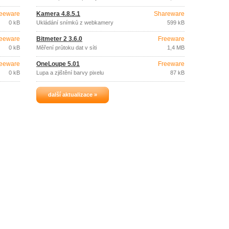
eeware
Kamera 4.8.5.1
Shareware
0 kB
Ukládání snímků z webkamery
599 kB
eeware
Bitmeter 2 3.6.0
Freeware
0 kB
Měření průtoku dat v síti
1,4 MB
eeware
OneLoupe 5.01
Freeware
0 kB
Lupa a zjištění barvy pixelu
87 kB
další aktualizace »