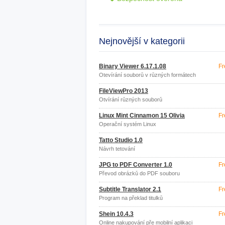
Nejnovější v kategorii
Binary Viewer 6.17.1.08
Fr
Otevírání souborů v různých formátech
FileViewPro 2013
Otvírání různých souborů
Linux Mint Cinnamon 15 Olivia
Fr
Operační systém Linux
Tatto Studio 1.0
Návrh tetování
JPG to PDF Converter 1.0
Fr
Převod obrázků do PDF souboru
Subtitle Translator 2.1
Fr
Program na překlad titulků
Shein 10.4.3
Fr
Online nakupování pře mobilní aplikaci