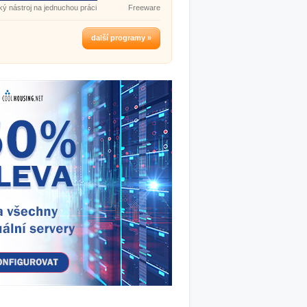
ký nástroj na jednuchou práci
Freeware
Version.
další programy »