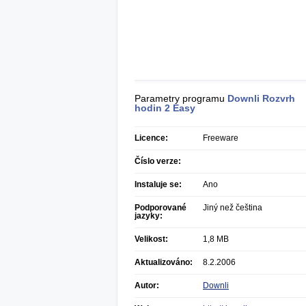
Parametry programu
Downli Rozvrh
hodin 2 Easy
Licence:
Freeware
Číslo verze:
Instaluje se:
Ano
Podporované
Jiný než čeština
jazyky:
Velikost:
1,8 MB
Aktualizováno:
8.2.2006
Autor:
Downli