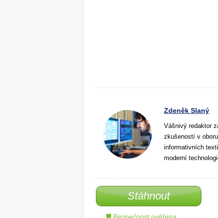
Zdeněk Slaný
Vášnivý redaktor z
zkušeností v oboru
informativních tex
moderní technologi
Stáhnout
🛡 Bezpečnost ověřena