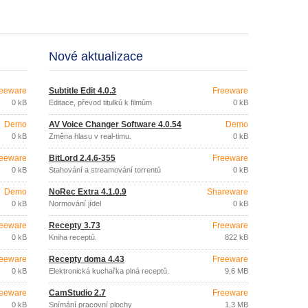
Nové aktualizace
eeware
Subtitle Edit 4.0.3
Freeware
0 kB
Editace, převod titulků k filmům
0 kB
Demo
AV Voice Changer Software 4.0.54
Demo
0 kB
Změna hlasu v real-timu.
0 kB
eeware
BitLord 2.4.6-355
Freeware
0 kB
Stahování a streamování torrentů
0 kB
Demo
NoRec Extra 4.1.0.9
Shareware
0 kB
Normování jídel
0 kB
eeware
Recepty 3.73
Freeware
0 kB
Kniha receptů.
822 kB
eeware
Recepty doma 4.43
Freeware
0 kB
Elektronická kuchařka plná receptů.
9,6 MB
eeware
CamStudio 2.7
Freeware
0 kB
Snímání pracovní plochy
1,3 MB