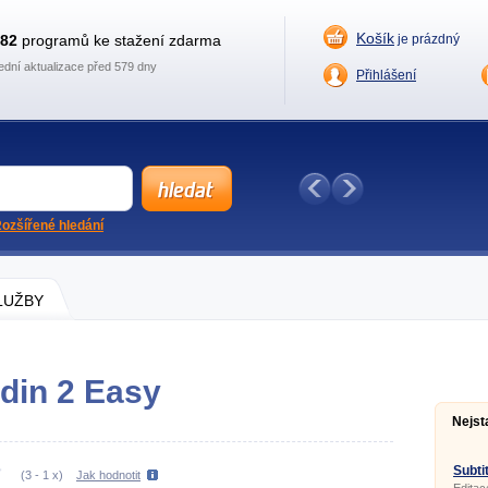
Košík
882
programů ke stažení zdarma
je prázdný
ední aktualizace před 579 dny
Přihlášení
ozšířené hledání
SLUŽBY
din 2 Easy
Nejst
Subtit
(
3
-
1
x)
Jak hodnotit