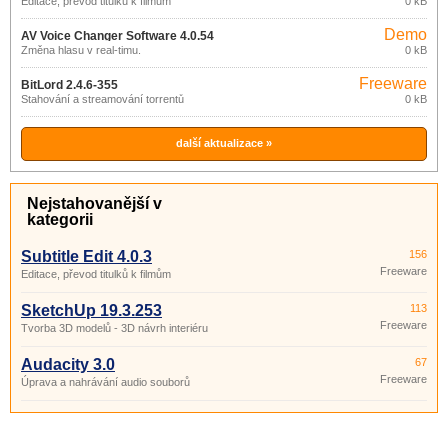
Editace, převod titulků k filmům
0 kB
Demo
AV Voice Changer Software 4.0.54
Změna hlasu v real-timu.
0 kB
Freeware
BitLord 2.4.6-355
Stahování a streamování torrentů
0 kB
další aktualizace »
Nejstahovanější v
kategorii
Subtitle Edit 4.0.3
156
Freeware
Editace, převod titulků k filmům
SketchUp 19.3.253
113
Freeware
Tvorba 3D modelů - 3D návrh interiéru
Audacity 3.0
67
Freeware
Úprava a nahrávání audio souborů