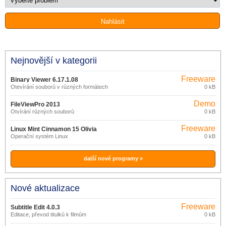
Nejnovější v kategorii
Freeware
Binary Viewer 6.17.1.08
Otevírání souborů v různých formátech
0 kB
Demo
FileViewPro 2013
Otvírání různých souborů
0 kB
Freeware
Linux Mint Cinnamon 15 Olivia
Operační systém Linux
0 kB
další nové programy »
Nové aktualizace
Freeware
Subtitle Edit 4.0.3
Editace, převod titulků k filmům
0 kB