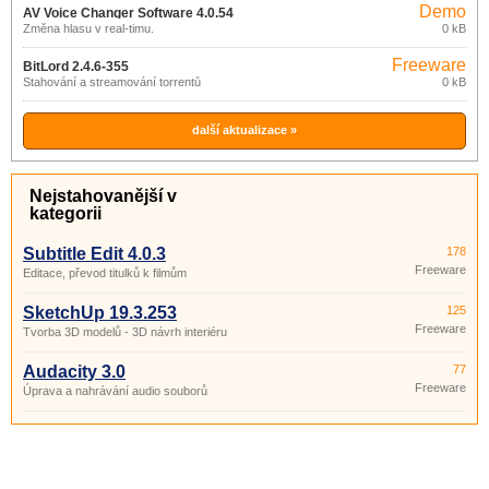
Demo
AV Voice Changer Software 4.0.54
Změna hlasu v real-timu.
0 kB
Freeware
BitLord 2.4.6-355
Stahování a streamování torrentů
0 kB
další aktualizace »
Nejstahovanější v
kategorii
Subtitle Edit 4.0.3
178
Freeware
Editace, převod titulků k filmům
SketchUp 19.3.253
125
Freeware
Tvorba 3D modelů - 3D návrh interiéru
Audacity 3.0
77
Freeware
Úprava a nahrávání audio souborů