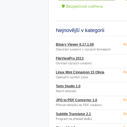
🛡 Bezpečnost ověřena
Nejnovější v kategorii
Binary Viewer 6.17.1.08
Fr
Otevírání souborů v různých formátech
FileViewPro 2013
Otvírání různých souborů
Linux Mint Cinnamon 15 Olivia
Fr
Operační systém Linux
Tatto Studio 1.0
Návrh tetování
JPG to PDF Converter 1.0
Fr
Převod obrázků do PDF souboru
Subtitle Translator 2.1
Fr
Program na překlad titulků