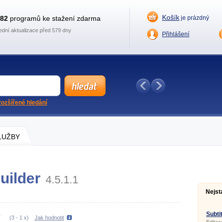
Košík
882
programů ke stažení zdarma
je prázdný
ední aktualizace před 579 dny
Přihlášení
ozšířené hledání
SLUŽBY
uilder
4.5.1.1
Nejst
Subtit
(
3
-
1
x)
Jak hodnotit