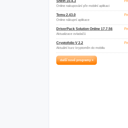
Shein 10.4.3
Fr
Online nakupování pře mobilní aplikaci
Temu 2.43.0
Fr
Online nákupní aplikace
DriverPack Solution Online 17.7.56
Fr
Aktualizace ovladačů
Cryptofolio V 2.2
Fr
Aktuální kurz kryptoměn do mobiliu
další nové programy »