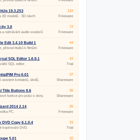
e, převod titulků k filmům
Freeware
hUp 19.3.253
122
a 3D modelů - 3D návrh
Freeware
ru
ity 3.0
72
 a nahrávání audio souborů
Freeware
le Edit 3.4.10 Build 1
44
ble
e, převod titulků k filmům
Freeware
rsal SQL Editor 1.6.9.1
42
zální SQL editor.
Trial
tialPIM Pro 6.01
37
 asistent kontaktů, úkolů,
Shareware
a poznámek.
l Title Buttons 8.6
36
nové funkce pro práci s okny.
Shareware
zard 2014 2.14
35
stika PC.
Freeware
k DVD Copy 6.1.0.4
33
é kopírování DVD.
Trial
oupe 5.01
32