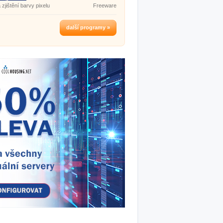
 zjištění barvy pixelu
Freeware
další programy »