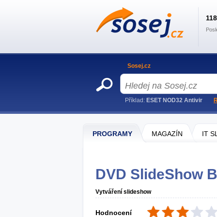
11
Posl
Sosej.cz
Příklad:
ESET NOD32 Antivir
R
PROGRAMY
MAGAZÍN
IT 
DVD SlideShow B
Vytváření slideshow
Hodnocení