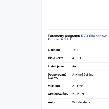
Parametry programu
DVD SlideShow
Builder
4.5.1.1
Licence:
Trial
Číslo verze:
4.5.1.1
Instaluje se:
Ano
Podporované
Jiný než čeština
jazyky:
Velikost:
21,4 MB
Aktualizováno:
2.9.2009
Autor:
Wondershare