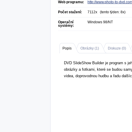
Web programu:
http://www.photo-to-dvd.co
Počet stažení:
7112x (tento týden: 8x)
Operační
Windows 98/NT
systémy:
Popis
Obrázky (
1
)
Diskuze (
0
)
DVD SlideShow Builder je program s je
obrázky a fotkami, které se budou samy
videa, doprovodnou hudbu a řadu dalšíc