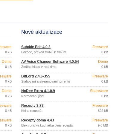
Nové aktualizace
eeware
Subtitle Edit 4.0.3
Freeware
0 kB
Editace, převod titulků k filmům
0 kB
Demo
AV Voice Changer Software 4.0.54
Demo
0 kB
Změna hlasu v real-timu.
0 kB
eeware
BitLord 2.4.6-355
Freeware
0 kB
Stahování a streamování torrentů
0 kB
Demo
NoRec Extra 4.1.0.9
Shareware
0 kB
Normování jídel
0 kB
eeware
Recepty 3.73
Freeware
0 kB
Kniha receptů.
822 kB
eeware
Recepty doma 4.43
Freeware
0 kB
Elektronická kuchařka plná receptů.
9,6 MB