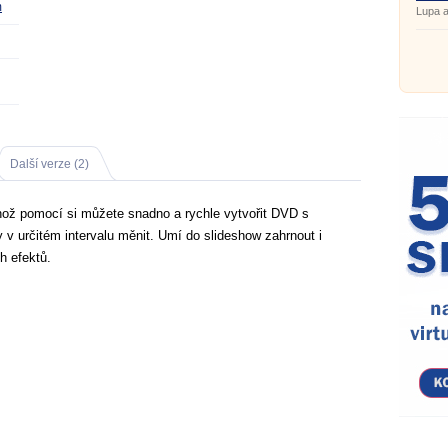
m
Lupa a
Další verze (2)
hož pomocí si můžete snadno a rychle vytvořit DVD s
 v určitém intervalu měnit. Umí do slideshow zahrnout i
h efektů.