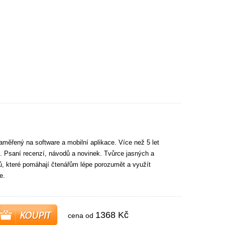
aměřený na software a mobilní aplikace. Více než 5 let
. Psaní recenzí, návodů a novinek. Tvůrce jasných a
tů, které pomáhají čtenářům lépe porozumět a využít
e.
1368 Kč
cena od