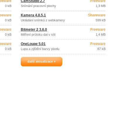
eeware
CamStudio 2.7
Freeware
0 kB
Snímání pracovní plochy
1,3 MB
eeware
Kamera 4.8.5.1
Shareware
0 kB
Ukládání snímků z webkamery
599 kB
eeware
Bitmeter 2 3.6.0
Freeware
0 kB
Měření průtoku dat v síti
1,4 MB
eeware
OneLoupe 5.01
Freeware
0 kB
Lupa a zjištění barvy pixelu
87 kB
další aktualizace »