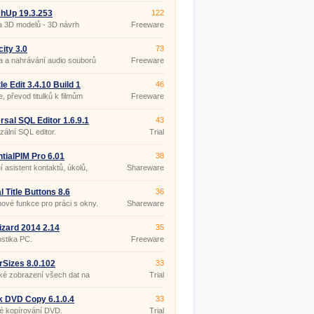
hUp 19.3.253
122
a 3D modelů - 3D návrh
Freeware
ru
ity 3.0
73
 a nahrávání audio souborů
Freeware
le Edit 3.4.10 Build 1
46
ble
e, převod titulků k filmům
Freeware
rsal SQL Editor 1.6.9.1
43
zální SQL editor.
Trial
tialPIM Pro 6.01
38
 asistent kontaktů, úkolů,
Shareware
a poznámek.
l Title Buttons 8.6
36
nové funkce pro práci s okny.
Shareware
zard 2014 2.14
35
stika PC.
Freeware
rSizes 8.0.102
33
ké zobrazení všech dat na
Trial
k DVD Copy 6.1.0.4
33
é kopírování DVD.
Trial