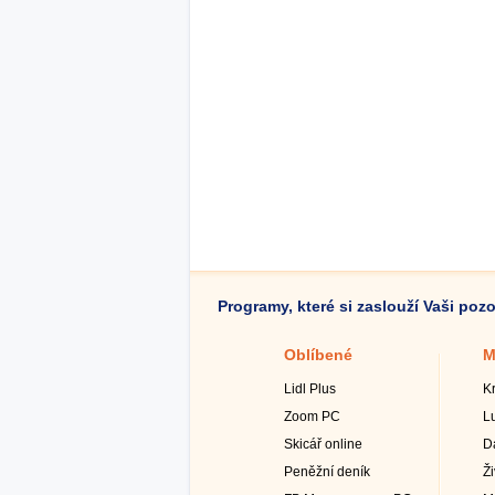
Programy, které si zaslouží Vaši poz
Oblíbené
M
Lidl Plus
K
Zoom PC
L
Skicář online
D
Peněžní deník
Ž