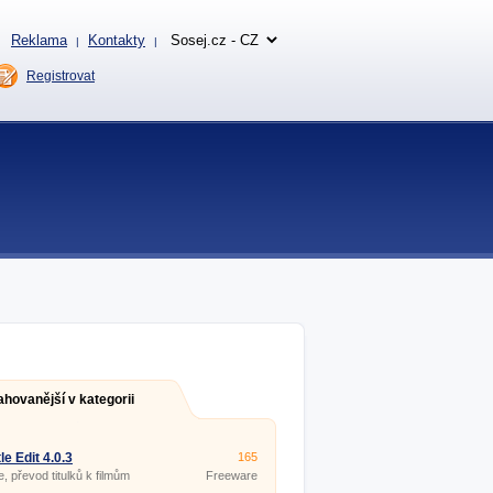
Reklama
Kontakty
|
|
Registrovat
ahovanější v kategorii
le Edit 4.0.3
165
e, převod titulků k filmům
Freeware