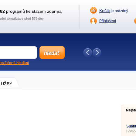
Košík
882
programů ke stažení zdarma
je prázdný
ední aktualizace před 579 dny
Přihlášení
ozšířené hledání
SLUŽBY
Nejst
Subtit
Editac