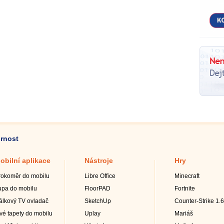
ornost
obilní aplikace
Nástroje
Hry
rokoměr do mobilu
Libre Office
Minecraft
upa do mobilu
FloorPAD
Fortnite
álkový TV ovladač
SketchUp
Counter-Strike 1.6
ivé tapety do mobilu
Uplay
Mariáš