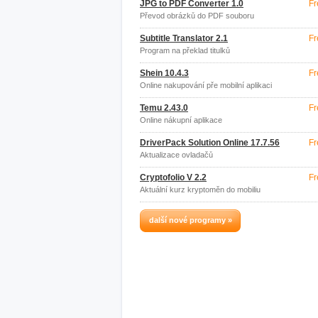
JPG to PDF Converter 1.0
Fr
Převod obrázků do PDF souboru
Subtitle Translator 2.1
Fr
Program na překlad titulků
Shein 10.4.3
Fr
Online nakupování pře mobilní aplikaci
Temu 2.43.0
Fr
Online nákupní aplikace
DriverPack Solution Online 17.7.56
Fr
Aktualizace ovladačů
Cryptofolio V 2.2
Fr
Aktuální kurz kryptoměn do mobiliu
další nové programy »