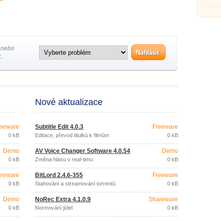
 nebo
.
Nové aktualizace
eeware
Subtitle Edit 4.0.3
Freeware
0 kB
Editace, převod titulků k filmům
0 kB
Demo
AV Voice Changer Software 4.0.54
Demo
0 kB
Změna hlasu v real-timu.
0 kB
eeware
BitLord 2.4.6-355
Freeware
0 kB
Stahování a streamování torrentů
0 kB
Demo
NoRec Extra 4.1.0.9
Shareware
0 kB
Normování jídel
0 kB