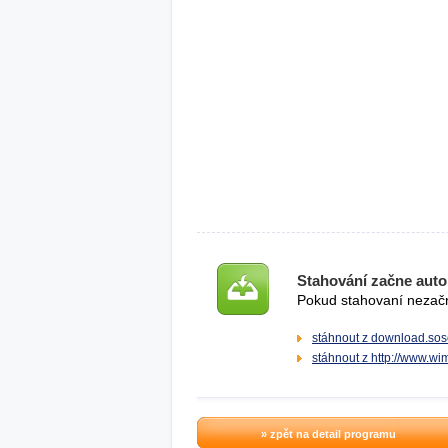
Stahování začne auto
Pokud stahovaní nezačne
stáhnout z download.sos
stáhnout z http://www.w
» zpět na detail programu