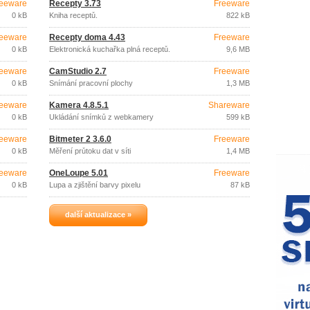
eeware
Recepty 3.73
Freeware
0 kB
Kniha receptů.
822 kB
eeware
Recepty doma 4.43
Freeware
0 kB
Elektronická kuchařka plná receptů.
9,6 MB
eeware
CamStudio 2.7
Freeware
0 kB
Snímání pracovní plochy
1,3 MB
eeware
Kamera 4.8.5.1
Shareware
0 kB
Ukládání snímků z webkamery
599 kB
eeware
Bitmeter 2 3.6.0
Freeware
0 kB
Měření průtoku dat v síti
1,4 MB
eeware
OneLoupe 5.01
Freeware
0 kB
Lupa a zjištění barvy pixelu
87 kB
další aktualizace »