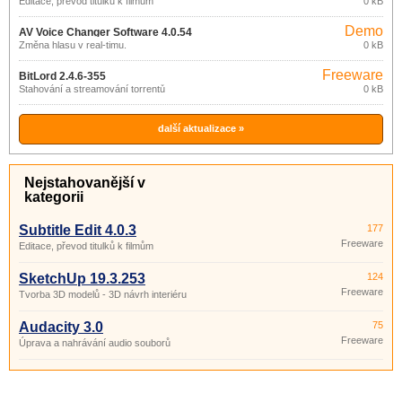
Editace, převod titulků k filmům
0 kB
Demo
AV Voice Changer Software 4.0.54
Změna hlasu v real-timu.
0 kB
Freeware
BitLord 2.4.6-355
Stahování a streamování torrentů
0 kB
další aktualizace »
Nejstahovanější v
kategorii
Subtitle Edit 4.0.3
177
Freeware
Editace, převod titulků k filmům
SketchUp 19.3.253
124
Freeware
Tvorba 3D modelů - 3D návrh interiéru
Audacity 3.0
75
Freeware
Úprava a nahrávání audio souborů