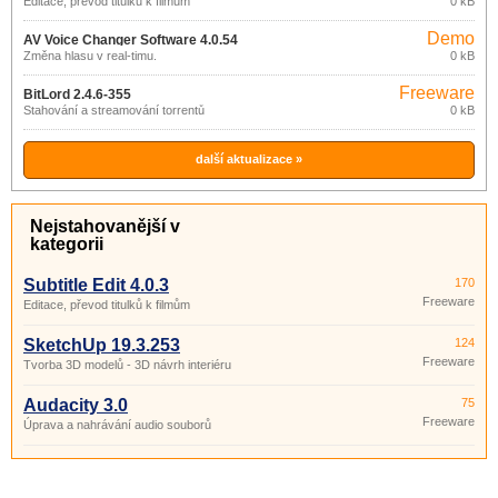
Editace, převod titulků k filmům
0 kB
Demo
AV Voice Changer Software 4.0.54
Změna hlasu v real-timu.
0 kB
Freeware
BitLord 2.4.6-355
Stahování a streamování torrentů
0 kB
další aktualizace »
Nejstahovanější v
kategorii
Subtitle Edit 4.0.3
170
Freeware
Editace, převod titulků k filmům
SketchUp 19.3.253
124
Freeware
Tvorba 3D modelů - 3D návrh interiéru
Audacity 3.0
75
Freeware
Úprava a nahrávání audio souborů