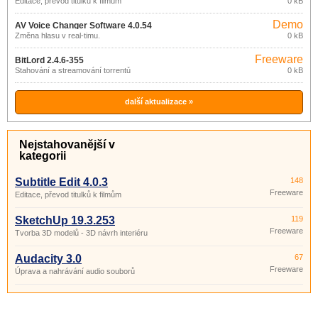
Editace, převod titulků k filmům
0 kB
Demo
AV Voice Changer Software 4.0.54
Změna hlasu v real-timu.
0 kB
Freeware
BitLord 2.4.6-355
Stahování a streamování torrentů
0 kB
další aktualizace »
Nejstahovanější v
kategorii
Subtitle Edit 4.0.3
148
Freeware
Editace, převod titulků k filmům
SketchUp 19.3.253
119
Freeware
Tvorba 3D modelů - 3D návrh interiéru
Audacity 3.0
67
Freeware
Úprava a nahrávání audio souborů