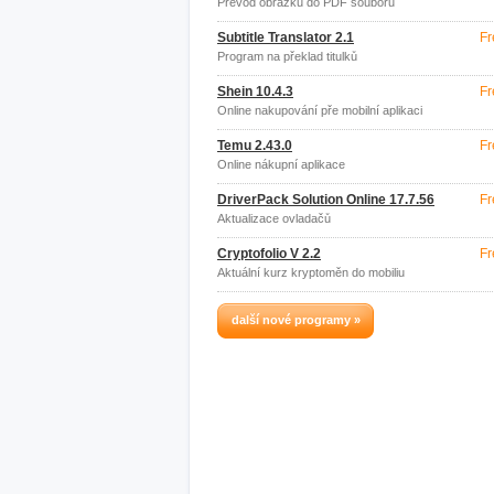
Převod obrázků do PDF souboru
Subtitle Translator 2.1
Fr
Program na překlad titulků
Shein 10.4.3
Fr
Online nakupování pře mobilní aplikaci
Temu 2.43.0
Fr
Online nákupní aplikace
DriverPack Solution Online 17.7.56
Fr
Aktualizace ovladačů
Cryptofolio V 2.2
Fr
Aktuální kurz kryptoměn do mobiliu
další nové programy »