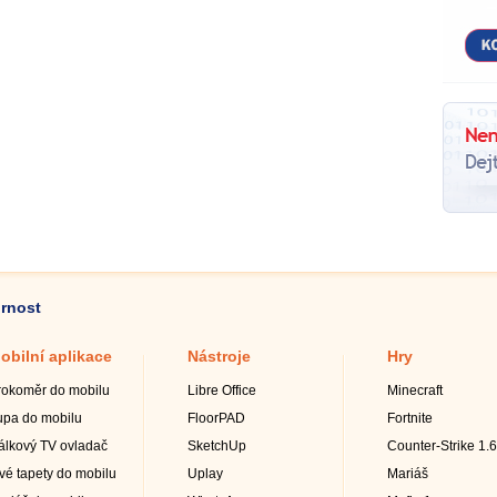
ornost
obilní aplikace
Nástroje
Hry
rokoměr do mobilu
Libre Office
Minecraft
upa do mobilu
FloorPAD
Fortnite
álkový TV ovladač
SketchUp
Counter-Strike 1.6
ivé tapety do mobilu
Uplay
Mariáš