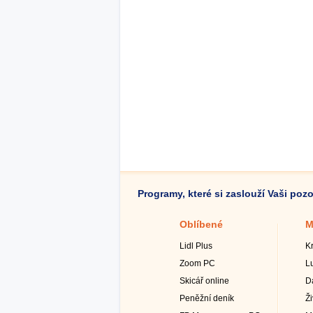
Programy, které si zaslouží Vaši poz
Oblíbené
M
Lidl Plus
K
Zoom PC
L
Skicář online
D
Peněžní deník
Ž