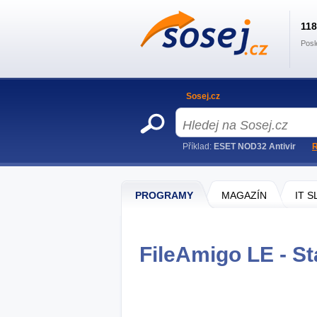
11
Posl
Sosej.cz
Příklad:
ESET NOD32 Antivir
R
PROGRAMY
MAGAZÍN
IT 
FileAmigo LE - St