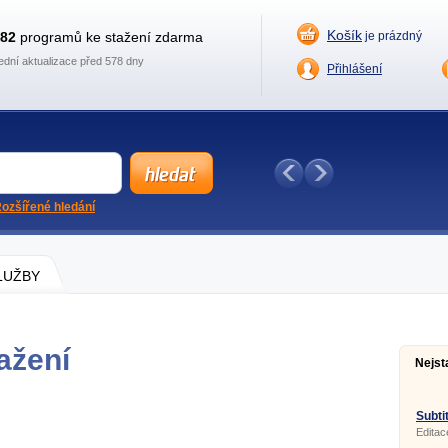
Košík
882
programů ke stažení zdarma
je prázdný
ední aktualizace před 578 dny
Přihlášení
ozšířené hledání
SLUŽBY
ažení
Nejst
Subtit
Editac