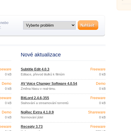
času 
 nebo
.
Nové aktualizace
eeware
Subtitle Edit 4.0.3
Freeware
0 kB
Editace, převod titulků k filmům
0 kB
Demo
AV Voice Changer Software 4.0.54
Demo
0 kB
Změna hlasu v real-timu.
0 kB
eeware
BitLord 2.4.6-355
Freeware
0 kB
Stahování a streamování torrentů
0 kB
Demo
NoRec Extra 4.1.0.9
Shareware
0 kB
Normování jídel
0 kB
eeware
Recepty 3.73
Freeware