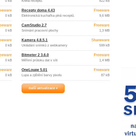
0 kB
Kniha receptů.
822 kB
eeware
Recepty doma 4.43
Freeware
0 kB
Elektronická kuchařka plná receptů.
9,6 MB
eeware
CamStudio 2.7
Freeware
0 kB
Snímání pracovní plochy
1,3 MB
eeware
Kamera 4.8.5.1
Shareware
0 kB
Ukládání snímků z webkamery
599 kB
eeware
Bitmeter 2 3.6.0
Freeware
0 kB
Měření průtoku dat v síti
1,4 MB
eeware
OneLoupe 5.01
Freeware
0 kB
Lupa a zjištění barvy pixelu
87 kB
další aktualizace »