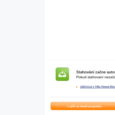
Stahování začne auto
Pokud stahovaní nezačne
stáhnout z http://www.fi
» zpět na detail programu