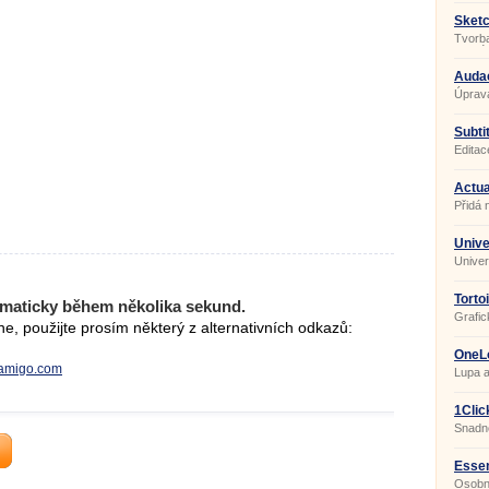
Sketc
Tvorb
interié
Audac
Úprava
Subtit
Porta
Editac
Actua
Přidá 
Unive
Univer
Torto
maticky během několika sekund.
Grafic
, použijte prosím některý z alternativních odkazů:
se Sub
OneL
leamigo.com
Lupa a
1Clic
Snadn
Essen
Osobní