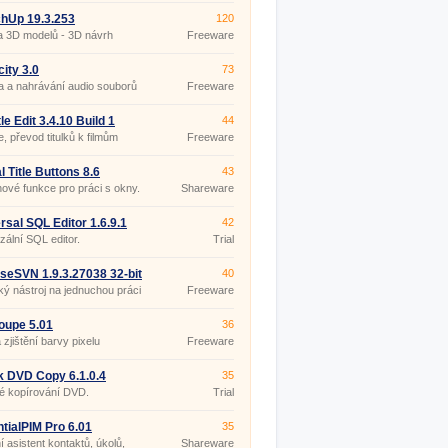
hUp 19.3.253
120
a 3D modelů - 3D návrh
Freeware
ru
ity 3.0
73
 a nahrávání audio souborů
Freeware
le Edit 3.4.10 Build 1
44
ble
e, převod titulků k filmům
Freeware
l Title Buttons 8.6
43
nové funkce pro práci s okny.
Shareware
rsal SQL Editor 1.6.9.1
42
zální SQL editor.
Trial
iseSVN 1.9.3.27038 32-bit
40
ký nástroj na jednuchou práci
Freeware
Version.
oupe 5.01
36
 zjištění barvy pixelu
Freeware
k DVD Copy 6.1.0.4
35
é kopírování DVD.
Trial
tialPIM Pro 6.01
35
 asistent kontaktů, úkolů,
Shareware