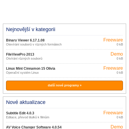
Nejnovější v kategorii
Freeware
Binary Viewer 6.17.1.08
Otevírání souborů v různých formátech
0 kB
Demo
FileViewPro 2013
Otvírání různých souborů
0 kB
Freeware
Linux Mint Cinnamon 15 Olivia
Operační systém Linux
0 kB
další nové programy »
Nové aktualizace
Freeware
Subtitle Edit 4.0.3
Editace, převod titulků k filmům
0 kB
Demo
AV Voice Changer Software 4.0.54