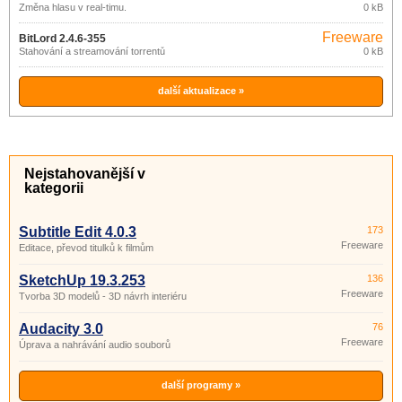
Změna hlasu v real-timu.
0 kB
Freeware
BitLord 2.4.6-355
Stahování a streamování torrentů
0 kB
další aktualizace »
Nejstahovanější v
kategorii
Subtitle Edit 4.0.3
173
Freeware
Editace, převod titulků k filmům
SketchUp 19.3.253
136
Freeware
Tvorba 3D modelů - 3D návrh interiéru
Audacity 3.0
76
Freeware
Úprava a nahrávání audio souborů
další programy »