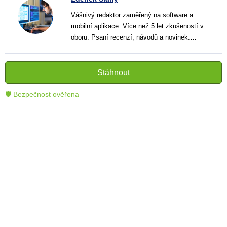
Vášnivý redaktor zaměřený na software a
mobilní aplikace. Více než 5 let zkušeností v
oboru. Psaní recenzí, návodů a novinek.
Tvůrce jasných a informativních textů, které
pomáhají čtenářům lépe porozumět a využít
moderní technologie.
Stáhnout
🛡 Bezpečnost ověřena