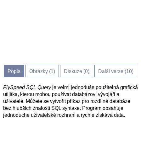
Popis
Obrázky (
1
)
Diskuze (
0
)
Další verze (10)
FlySpeed SQL Query
je velmi jednoduše použitelná grafická
utilitka, kterou mohou používat databázoví vývojáři a
uživatelé. Můžete se vytvořit příkaz pro rozdílné databáze
bez hlubších znalostí SQL syntaxe. Program obsahuje
jednoduché uživatelské rozhraní a rychle získává data.