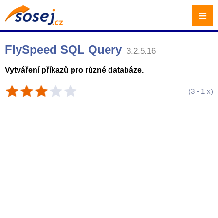
≡
FlySpeed SQL Query
3.2.5.16
Vytváření příkazů pro různé databáze.
(
3
-
1
x)