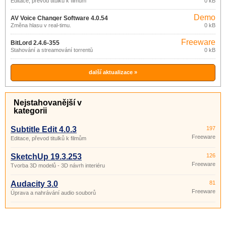
Editace, převod titulků k filmům
0 kB
Demo
AV Voice Changer Software 4.0.54
Změna hlasu v real-timu.
0 kB
Freeware
BitLord 2.4.6-355
Stahování a streamování torrentů
0 kB
další aktualizace »
Nejstahovanější v
kategorii
Subtitle Edit 4.0.3
197
Freeware
Editace, převod titulků k filmům
SketchUp 19.3.253
126
Freeware
Tvorba 3D modelů - 3D návrh interiéru
Audacity 3.0
81
Freeware
Úprava a nahrávání audio souborů