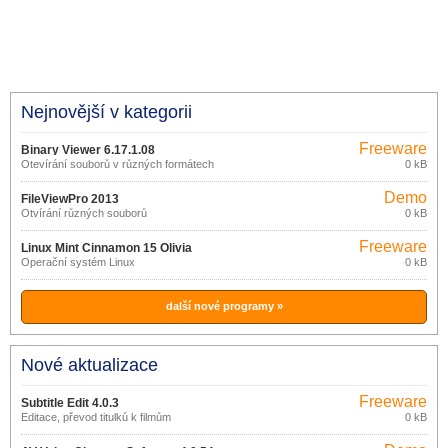
Nejnovější v kategorii
Freeware
Binary Viewer 6.17.1.08
Otevírání souborů v různých formátech
0 kB
Demo
FileViewPro 2013
Otvírání různých souborů
0 kB
Freeware
Linux Mint Cinnamon 15 Olivia
Operační systém Linux
0 kB
další nové programy »
Nové aktualizace
Freeware
Subtitle Edit 4.0.3
Editace, převod titulků k filmům
0 kB