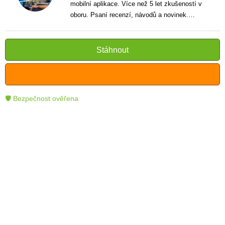
mobilní aplikace. Více než 5 let zkušeností v
oboru. Psaní recenzí, návodů a novinek.
Tvůrce jasných a informativních textů, které
pomáhají čtenářům lépe porozumět a využít
moderní technologie.
Stáhnout
🛡 Bezpečnost ověřena