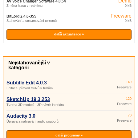
Demo
AV Voice Changer Software 4.0.54
Změna hlasu v real-timu.
0 kB
Freeware
BitLord 2.4.6-355
Stahování a streamování torrentů
0 kB
další aktualizace »
Nejstahovanější v
kategorii
Subtitle Edit 4.0.3
149
Freeware
Editace, převod titulků k filmům
SketchUp 19.3.253
120
Freeware
Tvorba 3D modelů - 3D návrh interiéru
Audacity 3.0
70
Freeware
Úprava a nahrávání audio souborů
další programy »