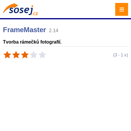
≡
FrameMaster
2.14
Tvorba rámečků fotografií.
(
3
-
1
x)