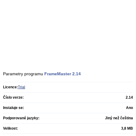
Parametry programu
FrameMaster
2.14
Licence:
Trial
Číslo verze:
2.14
Instaluje se:
Ano
Podporované jazyky:
Jiný než čeština
Velikost:
3,8 MB