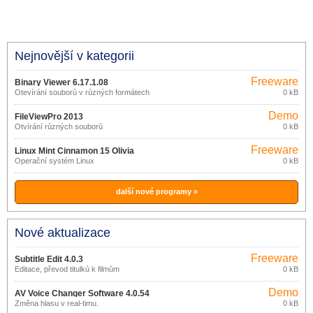
Nejnovější v kategorii
Freeware
Binary Viewer 6.17.1.08
Otevírání souborů v různých formátech
0 kB
Demo
FileViewPro 2013
Otvírání různých souborů
0 kB
Freeware
Linux Mint Cinnamon 15 Olivia
Operační systém Linux
0 kB
další nové programy »
Nové aktualizace
Freeware
Subtitle Edit 4.0.3
Editace, převod titulků k filmům
0 kB
Demo
AV Voice Changer Software 4.0.54
Změna hlasu v real-timu.
0 kB