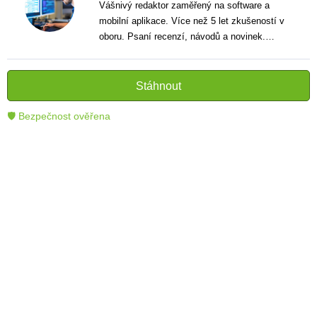
Vášnivý redaktor zaměřený na software a
mobilní aplikace. Více než 5 let zkušeností v
oboru. Psaní recenzí, návodů a novinek.
Tvůrce jasných a informativních textů, které
pomáhají čtenářům lépe porozumět a využít
moderní technologie.
Stáhnout
🛡 Bezpečnost ověřena