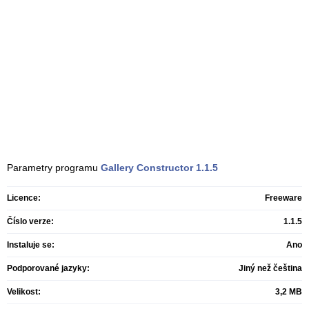
Parametry programu
Gallery Constructor
1.1.5
Licence:
Freeware
Číslo verze:
1.1.5
Instaluje se:
Ano
Podporované jazyky:
Jiný než čeština
Velikost:
3,2 MB