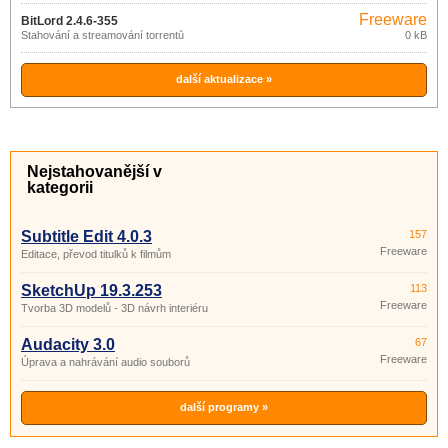
Freeware
BitLord 2.4.6-355
Stahování a streamování torrentů
0 kB
další aktualizace »
Nejstahovanější v
kategorii
Subtitle Edit 4.0.3
157
Freeware
Editace, převod titulků k filmům
SketchUp 19.3.253
113
Freeware
Tvorba 3D modelů - 3D návrh interiéru
Audacity 3.0
67
Freeware
Úprava a nahrávání audio souborů
další programy »