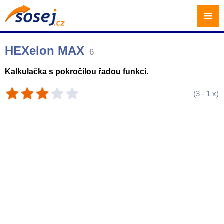
≡
HEXelon MAX
6
Kalkulačka s pokročilou řadou funkcí.
(
3
-
1
x)