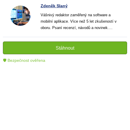
Zdeněk Slaný
Vášnivý redaktor zaměřený na software a
mobilní aplikace. Více než 5 let zkušeností v
oboru. Psaní recenzí, návodů a novinek.
Tvůrce jasných a informativních textů, které
pomáhají čtenářům lépe porozumět a využít
moderní technologie.
Stáhnout
🛡 Bezpečnost ověřena