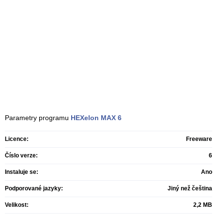
Parametry programu
HEXelon MAX
6
Licence:
Freeware
Číslo verze:
6
Instaluje se:
Ano
Podporované jazyky:
Jiný než čeština
Velikost:
2,2 MB