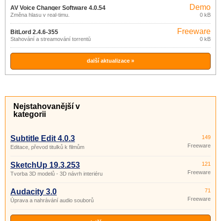
Demo
AV Voice Changer Software 4.0.54
Změna hlasu v real-timu.
0 kB
Freeware
BitLord 2.4.6-355
Stahování a streamování torrentů
0 kB
další aktualizace »
Nejstahovanější v
kategorii
Subtitle Edit 4.0.3
149
Freeware
Editace, převod titulků k filmům
SketchUp 19.3.253
121
Freeware
Tvorba 3D modelů - 3D návrh interiéru
Audacity 3.0
71
Freeware
Úprava a nahrávání audio souborů