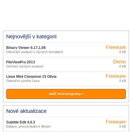
Nejnovější v kategorii
Freeware
Binary Viewer 6.17.1.08
Otevírání souborů v různých formátech
0 kB
Demo
FileViewPro 2013
Otvírání různých souborů
0 kB
Freeware
Linux Mint Cinnamon 15 Olivia
Operační systém Linux
0 kB
další nové programy »
Nové aktualizace
Freeware
Subtitle Edit 4.0.3
Editace, převod titulků k filmům
0 kB