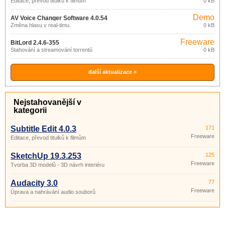
Editace, převod titulků k filmům
0 kB
Demo
AV Voice Changer Software 4.0.54
Změna hlasu v real-timu.
0 kB
Freeware
BitLord 2.4.6-355
Stahování a streamování torrentů
0 kB
další aktualizace »
Nejstahovanější v
kategorii
Subtitle Edit 4.0.3
171
Freeware
Editace, převod titulků k filmům
SketchUp 19.3.253
125
Freeware
Tvorba 3D modelů - 3D návrh interiéru
Audacity 3.0
77
Freeware
Úprava a nahrávání audio souborů