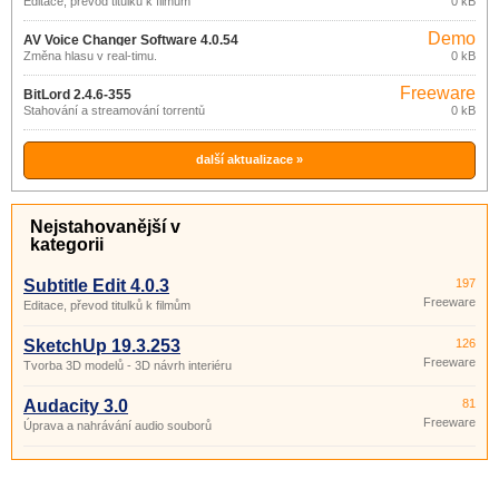
Editace, převod titulků k filmům
0 kB
Demo
AV Voice Changer Software 4.0.54
Změna hlasu v real-timu.
0 kB
Freeware
BitLord 2.4.6-355
Stahování a streamování torrentů
0 kB
další aktualizace »
Nejstahovanější v
kategorii
Subtitle Edit 4.0.3
197
Freeware
Editace, převod titulků k filmům
SketchUp 19.3.253
126
Freeware
Tvorba 3D modelů - 3D návrh interiéru
Audacity 3.0
81
Freeware
Úprava a nahrávání audio souborů