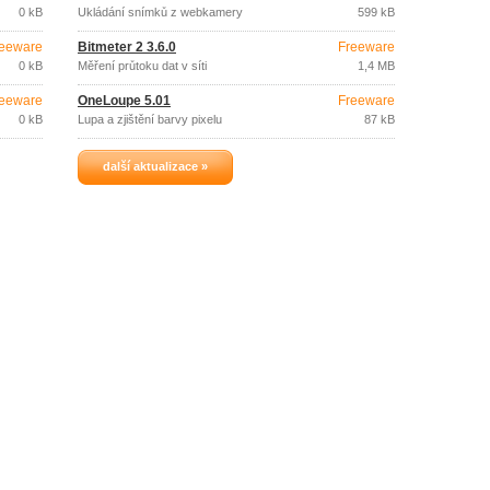
0 kB
Ukládání snímků z webkamery
599 kB
eeware
Bitmeter 2 3.6.0
Freeware
0 kB
Měření průtoku dat v síti
1,4 MB
eeware
OneLoupe 5.01
Freeware
0 kB
Lupa a zjištění barvy pixelu
87 kB
další aktualizace »