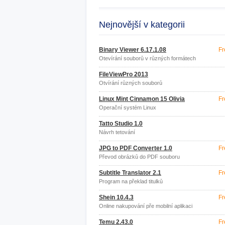
Nejnovější v kategorii
Binary Viewer 6.17.1.08
Fr
Otevírání souborů v různých formátech
FileViewPro 2013
Otvírání různých souborů
Linux Mint Cinnamon 15 Olivia
Fr
Operační systém Linux
Tatto Studio 1.0
Návrh tetování
JPG to PDF Converter 1.0
Fr
Převod obrázků do PDF souboru
Subtitle Translator 2.1
Fr
Program na překlad titulků
Shein 10.4.3
Fr
Online nakupování pře mobilní aplikaci
Temu 2.43.0
Fr