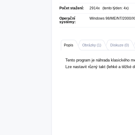
Počet stažení:
2914x (tento týden: 4x)
Operační
Windows 98/ME/NT/2000/X
systémy:
Popis
Obrázky (
1
)
Diskuze (
0
)
Tento program je náhrada klasického m
Lze nastavit různý takt (lehké a těžké 