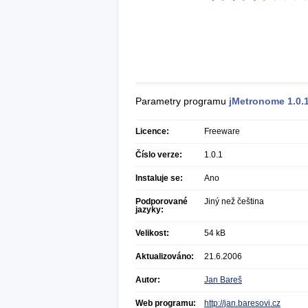
Parametry programu
jMetronome
1.0.
Licence:
Freeware
Číslo verze:
1.0.1
Instaluje se:
Ano
Podporované
Jiný než čeština
jazyky:
Velikost:
54 kB
Aktualizováno:
21.6.2006
Autor:
Jan Bareš
Web programu:
http://jan.baresovi.cz