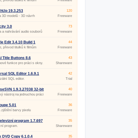
e, převod titulků k filmům
Freeware
hUp 19.3.253
120
a 3D modelů - 3D návrh
Freeware
ru
ity 3.0
73
 a nahrávání audio souborů
Freeware
le Edit 3.4.10 Build 1
44
ble
e, převod titulků k filmům
Freeware
l Title Buttons 8.6
43
nové funkce pro práci s okny.
Shareware
rsal SQL Editor 1.6.9.1
42
zální SQL editor.
Trial
iseSVN 1.9.3.27038 32-bit
40
ký nástroj na jednuchou práci
Freeware
Version.
oupe 5.01
36
 zjištění barvy pixelu
Freeware
 televizní program 1.7.697
35
zní program.
Shareware
k DVD Copy 6.1.0.4
35