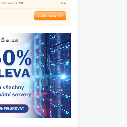
é kopírování DVD.
Trial
další programy »