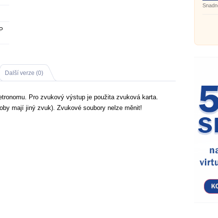
Snadn
P
Další verze (0)
etronomu. Pro zvukový výstup je použita zvuková karta.
doby mají jiný zvuk). Zvukové soubory nelze měnit!