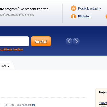
Košík
882
programů ke stažení zdarma
je prázdný
ední aktualizace před 578 dny
Přihlášení
ozšířené hledání
SLUŽBY
Nejst
Subtit
(
3
-
1
x)
Jak hodnotit