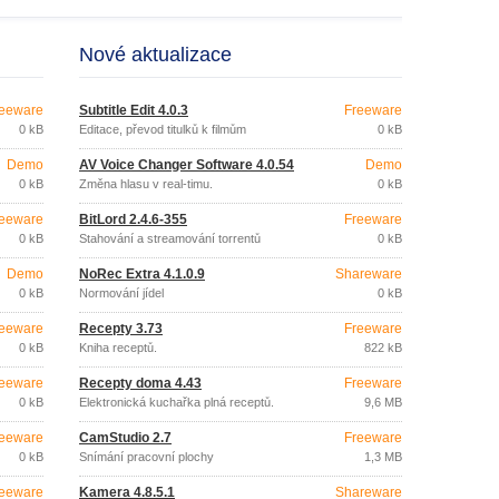
Nové aktualizace
eeware
Subtitle Edit 4.0.3
Freeware
0 kB
Editace, převod titulků k filmům
0 kB
Demo
AV Voice Changer Software 4.0.54
Demo
0 kB
Změna hlasu v real-timu.
0 kB
eeware
BitLord 2.4.6-355
Freeware
0 kB
Stahování a streamování torrentů
0 kB
Demo
NoRec Extra 4.1.0.9
Shareware
0 kB
Normování jídel
0 kB
eeware
Recepty 3.73
Freeware
0 kB
Kniha receptů.
822 kB
eeware
Recepty doma 4.43
Freeware
0 kB
Elektronická kuchařka plná receptů.
9,6 MB
eeware
CamStudio 2.7
Freeware
0 kB
Snímání pracovní plochy
1,3 MB
eeware
Kamera 4.8.5.1
Shareware