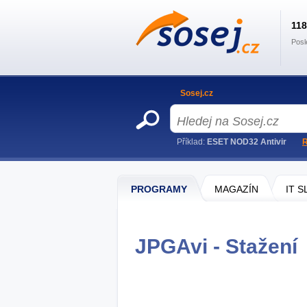
11
Posl
Sosej.cz
Příklad:
ESET NOD32 Antivir
R
PROGRAMY
MAGAZÍN
IT 
JPGAvi - Stažení