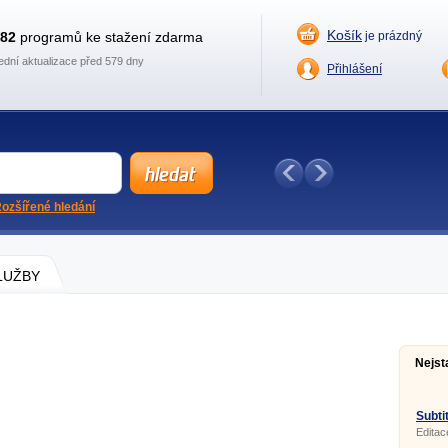
Košík
882
programů ke stažení zdarma
je prázdný
ední aktualizace před 579 dny
Přihlášení
ozšířené hledání
SLUŽBY
Nejst
Subtit
Editac