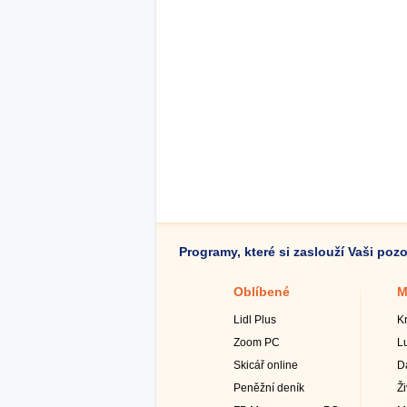
Programy, které si zaslouží Vaši poz
Oblíbené
M
Lidl Plus
K
Zoom PC
L
Skicář online
D
Peněžní deník
Ž