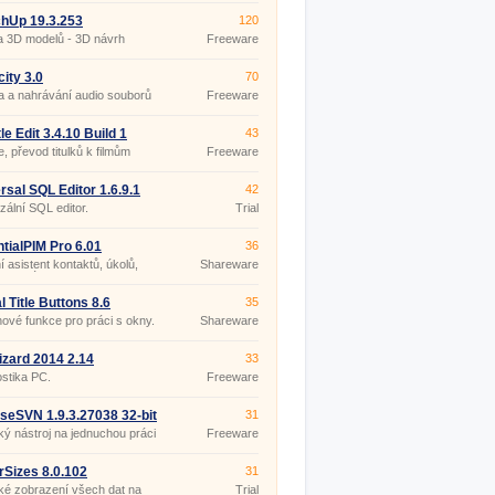
hUp 19.3.253
120
a 3D modelů - 3D návrh
Freeware
ru
ity 3.0
70
 a nahrávání audio souborů
Freeware
le Edit 3.4.10 Build 1
43
ble
e, převod titulků k filmům
Freeware
rsal SQL Editor 1.6.9.1
42
zální SQL editor.
Trial
tialPIM Pro 6.01
36
 asistent kontaktů, úkolů,
Shareware
a poznámek.
l Title Buttons 8.6
35
nové funkce pro práci s okny.
Shareware
zard 2014 2.14
33
stika PC.
Freeware
iseSVN 1.9.3.27038 32-bit
31
ký nástroj na jednuchou práci
Freeware
Version.
rSizes 8.0.102
31
ké zobrazení všech dat na
Trial