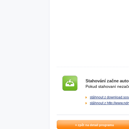
Stahování začne auto
Pokud stahovaní nezačne
stáhnout z download.sos
stáhnout z http://www.nd
» zpět na detail programu