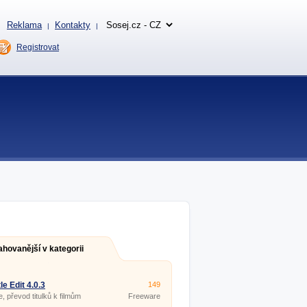
Reklama
Kontakty
|
|
Registrovat
ahovanější v kategorii
le Edit 4.0.3
149
e, převod titulků k filmům
Freeware