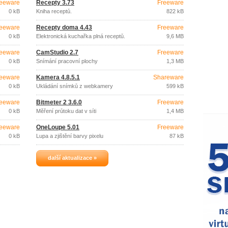
eeware
Recepty 3.73
Freeware
0 kB
Kniha receptů.
822 kB
eeware
Recepty doma 4.43
Freeware
0 kB
Elektronická kuchařka plná receptů.
9,6 MB
eeware
CamStudio 2.7
Freeware
0 kB
Snímání pracovní plochy
1,3 MB
eeware
Kamera 4.8.5.1
Shareware
0 kB
Ukládání snímků z webkamery
599 kB
eeware
Bitmeter 2 3.6.0
Freeware
0 kB
Měření průtoku dat v síti
1,4 MB
eeware
OneLoupe 5.01
Freeware
0 kB
Lupa a zjištění barvy pixelu
87 kB
další aktualizace »