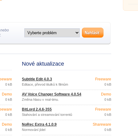
disku.
 nebo
.
Nové aktualizace
eeware
Subtitle Edit 4.0.3
Freeware
0 kB
Editace, převod titulků k filmům
0 kB
Demo
AV Voice Changer Software 4.0.54
Demo
0 kB
Změna hlasu v real-timu.
0 kB
eeware
BitLord 2.4.6-355
Freeware
0 kB
Stahování a streamování torrentů
0 kB
Demo
NoRec Extra 4.1.0.9
Shareware
0 kB
Normování jídel
0 kB