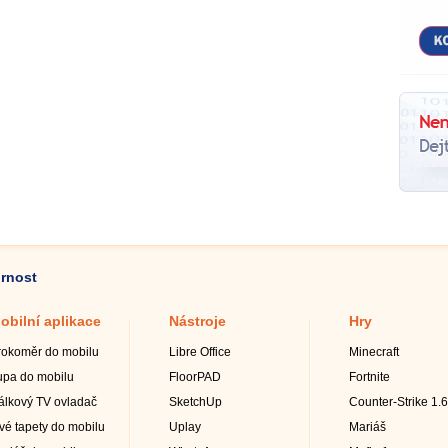
ornost
obilní aplikace
Nástroje
Hry
rokoměr do mobilu
Libre Office
Minecraft
upa do mobilu
FloorPAD
Fortnite
álkový TV ovladač
SketchUp
Counter-Strike 1.6
ivé tapety do mobilu
Uplay
Mariáš