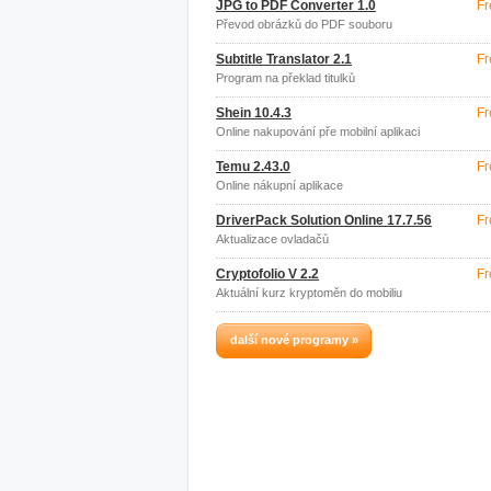
JPG to PDF Converter 1.0
Fr
Převod obrázků do PDF souboru
Subtitle Translator 2.1
Fr
Program na překlad titulků
Shein 10.4.3
Fr
Online nakupování pře mobilní aplikaci
Temu 2.43.0
Fr
Online nákupní aplikace
DriverPack Solution Online 17.7.56
Fr
Aktualizace ovladačů
Cryptofolio V 2.2
Fr
Aktuální kurz kryptoměn do mobiliu
další nové programy »